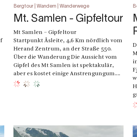
Bergtour | Wandern | Wanderwege
B
Mt. Samlen - Gipfeltour
Mt Samlen – Gipfeltour
f
Startpunkt Åsleite, 4,6 Km nördlich vom
D
Herand Zentrum, an der Straße 550.
M
Über die Wanderung Die Aussicht vom
i
Gipfel des Mt Samlen ist spektakulär,
F
aber es kostet einige Anstrengungum....
w
H
g