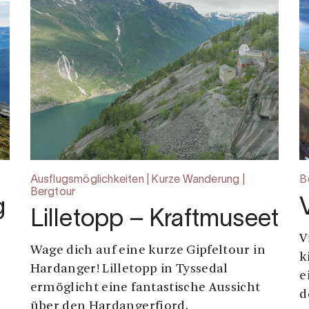
Ausflugsmöglichkeiten | Kurze Wanderung |
B
Bergtour
g
Lilletopp – Kraftmuseet
V
Wage dich auf eine kurze Gipfeltour in
k
Hardanger! Lilletopp in Tyssedal
e
ermöglicht eine fantastische Aussicht
d
über den Hardangerfjord.