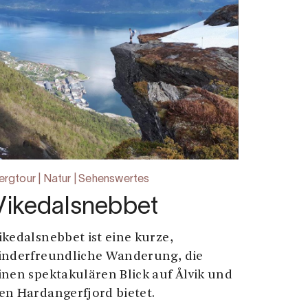
ergtour | Natur | Sehenswertes
Vikedalsnebbet
ikedalsnebbet ist eine kurze,
inderfreundliche Wanderung, die
inen spektakulären Blick auf Ålvik und
en Hardangerfjord bietet.