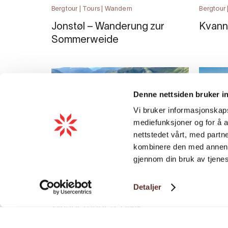
Bergtour | Tours | Wandern
Bergtour 
Jonstøl – Wanderung zur
Kvann
Sommerweide
Denne nettsiden bruker i
Vi bruker informasjonskapsl
mediefunksjoner og for å a
nettstedet vårt, med part
kombinere den med annen in
gjennom din bruk av tjene
Beeren pflücken und pilze sammeln | Familie
Bergtour 
Detaljer
| Fotospot
Mjelk
Wanderungen, Ulvik