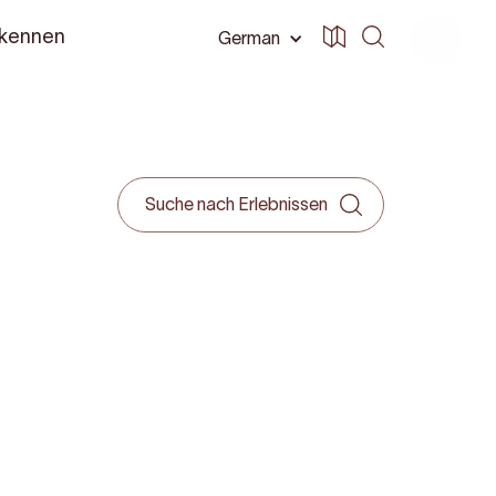
 kennen
German