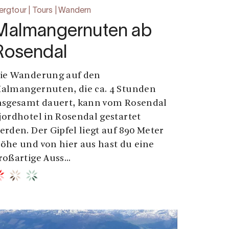
ergtour | Tours | Wandern
Malmangernuten ab
Rosendal
ie Wanderung auf den
almangernuten, die ca. 4 Stunden
nsgesamt dauert, kann vom Rosendal
jordhotel in Rosendal gestartet
erden. Der Gipfel liegt auf 890 Meter
öhe und von hier aus hast du eine
roßartige Auss...