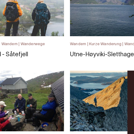
 | Wandern | Wanderwege
Wandern | Kurze Wanderung | Wa
 - Såtefjell
Utne-Høyviki-Sletthag