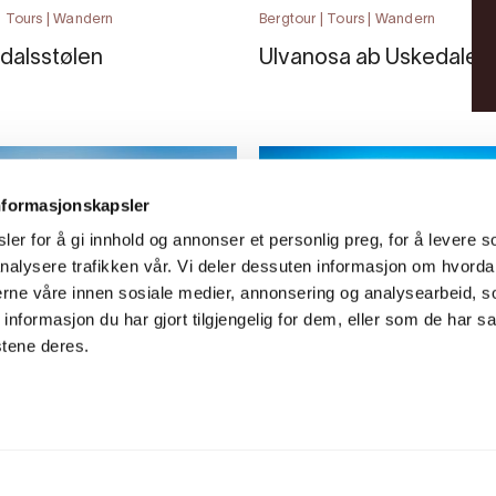
| Tours | Wandern
Bergtour | Tours | Wandern
dalsstølen
Ulvanosa ab Uskedalen
nformasjonskapsler
er for å gi innhold og annonser et personlig preg, for å levere s
nalysere trafikken vår. Vi deler dessuten informasjon om hvorda
nerne våre innen sosiale medier, annonsering og analysearbeid, 
formasjon du har gjort tilgjengelig for dem, eller som de har sa
stene deres.
| Tours | Wandern
Bergtour | Tours | Wandern
haug ab Husnes
Malmangernuten ab
Hattebergsdal