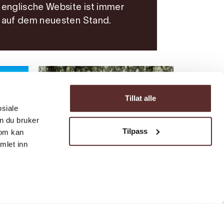
englische Website ist immer
Bergtour | Tours | Wandern
auf dem neuesten Stand.
Von Steinstø nach
Bjørkeveten
Tillat alle
osiale
n du bruker
Tilpass
som kan
mlet inn
Tours | Wandern | Wanderwege
Simadal - schöner
Spaziergang