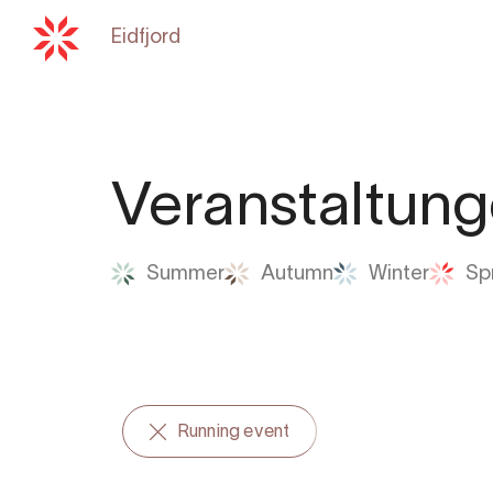
Eidfjord
Zurück zu
hardangerfjord.co
Veranstaltun
Summer
Autumn
Winter
Sp
Running event