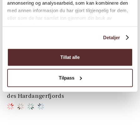
annonsering og analysearbeid, som kan kombinere den
med annen informasjon du har gjort tilgjengelig for dem,
eller som de har samlet inn gjennom din bruk av
tjenestene deres.
Detaljer
Abenteuer | Auf Flüssen und Seen | Aktivitäten für den
Herbst
Tillat alle
Hardangerfjord & Fyksesund
RIB-Safari ab Norheimsund
Tilpass
Eine Bootstour zu dem verborgensten Juwel
des Hardangerfjords