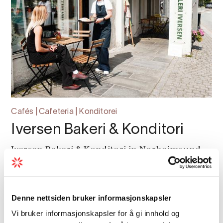
Cafés | Cafeteria | Konditorei
Iversen Bakeri & Konditori
Iversen Bakeri & Konditori in Norheimsund
bietet echtes Handwerksgebäck,
hochwertigen Kaffee und Kunst in
inspirierender Umgebung - in historischen
Denne nettsiden bruker informasjonskapsler
Räumlichkeiten mit Wurzeln bis ins 18.
Vi bruker informasjonskapsler for å gi innhold og
Jahrhundert.