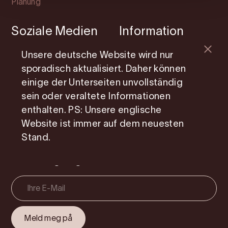
Planung
Soziale Medien
Information
Facebook
Mitgliedsseite
Unsere deutsche Website wird nur
sporadisch aktualisiert. Daher können
Instagram
Photo Service
einige der Unterseiten unvollständig
Youtube
Über uns
sein oder veraltete Informationen
enthalten. PS: Unsere englische
Cookie consent
Website ist immer auf dem neuesten
Stand.
Erhalten Sie Reisetipps und
Inspiration direkt in Ihren
Posteingang!