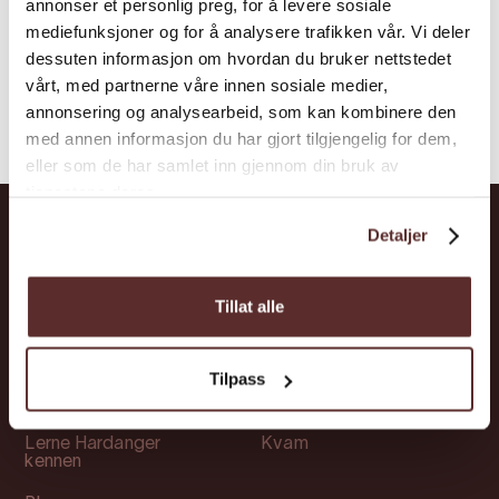
annonser et personlig preg, for å levere sosiale
mediefunksjoner og for å analysere trafikken vår. Vi deler
dessuten informasjon om hvordan du bruker nettstedet
vårt, med partnerne våre innen sosiale medier,
annonsering og analysearbeid, som kan kombinere den
med annen informasjon du har gjort tilgjengelig for dem,
eller som de har samlet inn gjennom din bruk av
tjenestene deres.
Detaljer
Abkürzungen
Orte
Tillat alle
Attraktionen
Ullensvang
Übernachtung
Ulvik
Tilpass
Veranstaltungen
Eidfjord
Lerne Hardanger
Kvam
kennen