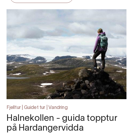
Fjelltur | Guidet tur | Vandring
Halnekollen - guida topptur
på Hardangervidda