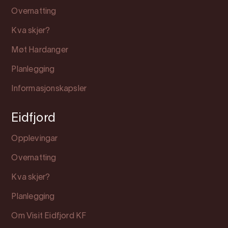
Overnatting
Kva skjer?
Møt Hardanger
Planlegging
Informasjonskapsler
Eidfjord
Opplevingar
Overnatting
Kva skjer?
Planlegging
Om Visit Eidfjord KF