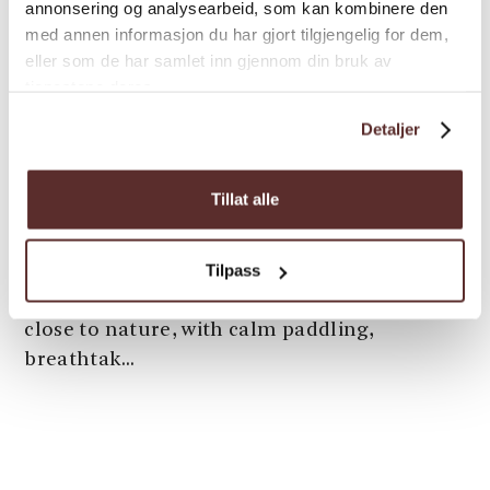
annonsering og analysearbeid, som kan kombinere den
med annen informasjon du har gjort tilgjengelig for dem,
eller som de har samlet inn gjennom din bruk av
tjenestene deres.
Canoe/kayak | Guided tour | Nature guiding
Guided sea kayaking tour on
Detaljer
the Hardangerfjord
Tillat alle
Join Trolltunga Adventures on a guided
kayaking tour among waterfalls, mountains
Tilpass
and fjord – and experience Hardanger from a
whole new perspective. This tour takes you
close to nature, with calm paddling,
breathtak...