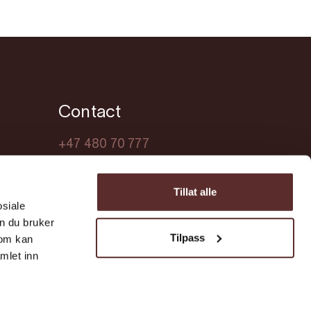
Contact
+47 480 70 777
turist@ullensvang.kommune.no
Tillat alle
osiale
n du bruker
Tilpass
som kan
mlet inn