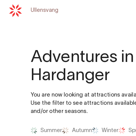
Ullensvang
Back to
hardangerfjord.c
Adventures in
Hardanger
You are now looking at attractions avail
Use the filter to see attractions availab
and/or other seasons.
Summer
Autumn
Winter
Sp