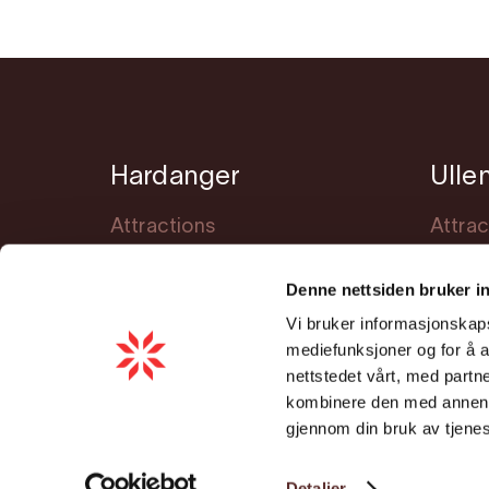
Hardanger
Ulle
Attractions
Attrac
Accommodation
Accom
Denne nettsiden bruker i
Events
Event
Vi bruker informasjonskapsl
Meet Hardanger
Planni
mediefunksjoner og for å a
Planning
nettstedet vårt, med part
kombinere den med annen in
Cookie consent
gjennom din bruk av tjene
Detaljer