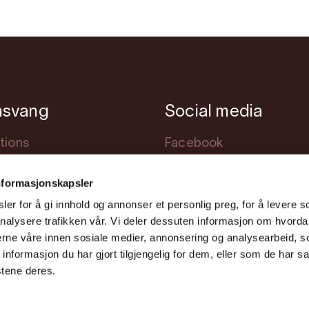
nsvang
Social media
tions
Facebook
modation
Instagram
nformasjonskapsler
s
Youtube
er for å gi innhold og annonser et personlig preg, for å levere s
ng
nalysere trafikken vår. Vi deler dessuten informasjon om hvorda
nerne våre innen sosiale medier, annonsering og analysearbeid, 
formasjon du har gjort tilgjengelig for dem, eller som de har sa
stene deres.