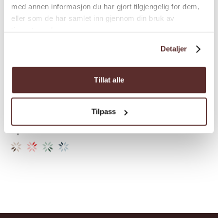
med annen informasjon du har gjort tilgjengelig for dem,
eller som de har samlet inn gjennom din bruk av
tjenestene deres.
Detaljer
Business trips | Cider tasting | Culture
Syse Gard
Tillat alle
Syse Gard in Ulvik offers flavorful experiences
with cider, fruit in many forms, and
Tilpass
traditionally cured lamb. Farm shop and café
open in summer.