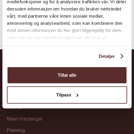
mediefunksjoner og for å analysere trafikken vår. Vi deler
dessuten informasjon om hvordan du bruker nettstedet
vårt, med partnerne våre innen sosiale medier,
annonsering og analysearbeid, som kan kombinere den
med annen informasjon du har gjort tilgjengelig for dem,
eller som de har samlet inn gjennom din bruk av
tjenestene deres.
Detaljer
Hardanger
Tillat alle
Attractions
Tilpass
Accommodation
Events
Meet Hardanger
Planning