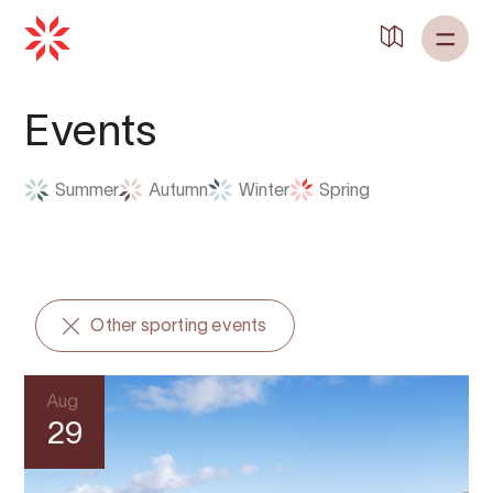
Back to
Home
Events
Summer
Autumn
Winter
Spring
Other sporting events
Aug
29