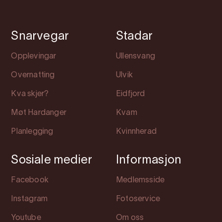
Snarvegar
Stadar
Opplevingar
Ullensvang
Overnatting
Ulvik
Kva skjer?
Eidfjord
Møt Hardanger
Kvam
Planlegging
Kvinnherad
Sosiale medier
Informasjon
Facebook
Medlemsside
Instagram
Fotoservice
Youtube
Om oss