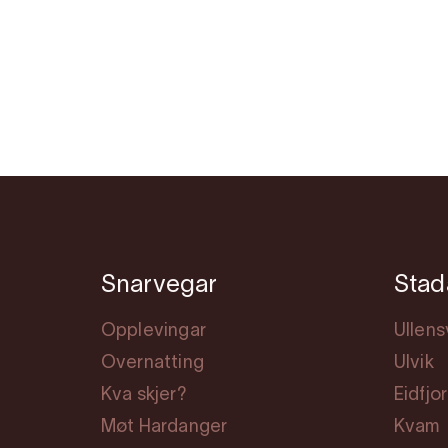
Snarvegar
Stad
Opplevingar
Ullen
Overnatting
Ulvik
Kva skjer?
Eidfjo
Møt Hardanger
Kvam