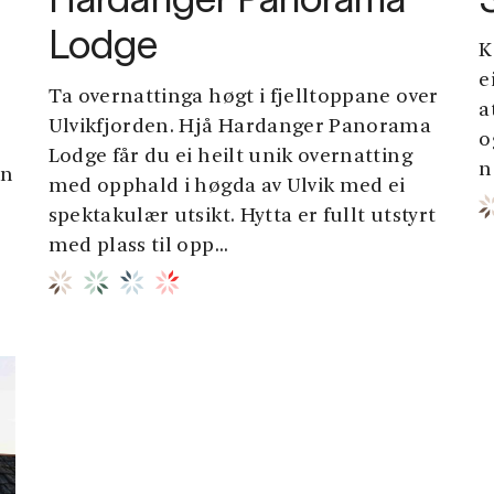
Hardanger Panorama
Lodge
K
e
Ta overnattinga høgt i fjelltoppane over
a
Ulvikfjorden. Hjå Hardanger Panorama
o
s
Lodge får du ei heilt unik overnatting
n
en
med opphald i høgda av Ulvik med ei
spektakulær utsikt. Hytta er fullt utstyrt
med plass til opp...