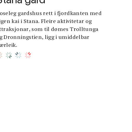
Stana gard
oseleg gardshus rett i fjordkanten med
igen kai i Stana. Fleire aktivitetar og
ttraksjonar, som til dømes Trolltunga
g Dronningstien, ligg i umiddelbar
ærleik.