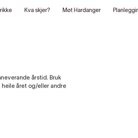
rikke
Kva skjer?
Møt Hardanger
Planleggi
inneverande årstid. Bruk
g heile året og/eller andre