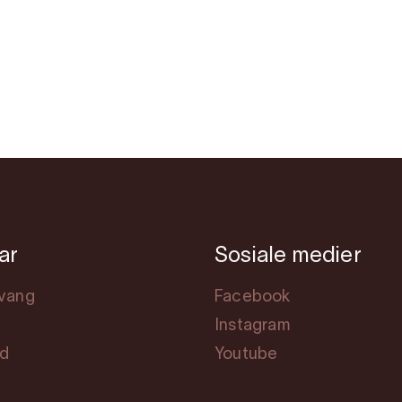
ar
Sosiale medier
svang
Facebook
Instagram
rd
Youtube