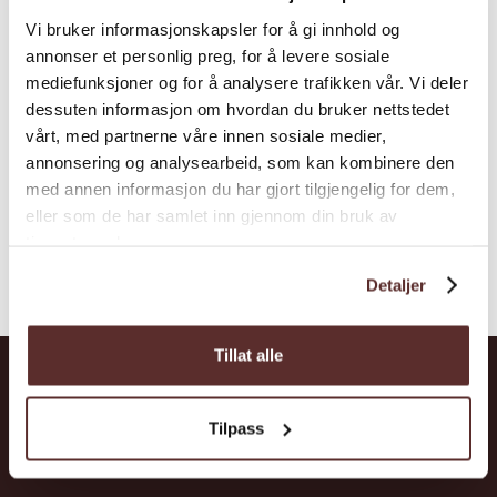
Har du nokon gong campa i lause lufta, fleire
Vi bruker informasjonskapsler for å gi innhold og
annonser et personlig preg, for å levere sosiale
hundre meter over bakken? Det kan du no
mediefunksjoner og for å analysere trafikken vår. Vi deler
gjere på cliff-camping saman med Estangard!
dessuten informasjon om hvordan du bruker nettstedet
vårt, med partnerne våre innen sosiale medier,
annonsering og analysearbeid, som kan kombinere den
med annen informasjon du har gjort tilgjengelig for dem,
eller som de har samlet inn gjennom din bruk av
tjenestene deres.
Detaljer
Tillat alle
Hardanger
Tilpass
Opplevingar