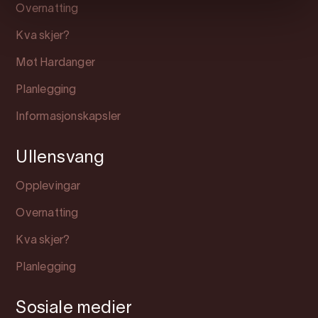
Overnatting
Kva skjer?
Møt Hardanger
Planlegging
Informasjonskapsler
Ullensvang
Opplevingar
Overnatting
Kva skjer?
Planlegging
Sosiale medier