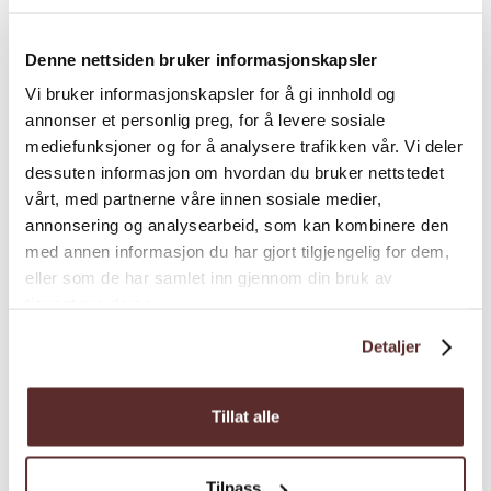
Røldal Stavkyrkje
Røldal Stavkyrkje er bygt på 1200-talet og er
Denne nettsiden bruker informasjonskapsler
kjend for krusifikset sitt som, ifylgje legenda,
Vi bruker informasjonskapsler for å gi innhold og
har heilbrigdande krefter. Kyrkja ligg i Røldal
annonser et personlig preg, for å levere sosiale
sentrum og var eit av dei viktigaste
mediefunksjoner og for å analysere trafikken vår. Vi deler
pilegrimsmåla i middelalderen og h...
dessuten informasjon om hvordan du bruker nettstedet
vårt, med partnerne våre innen sosiale medier,
annonsering og analysearbeid, som kan kombinere den
med annen informasjon du har gjort tilgjengelig for dem,
eller som de har samlet inn gjennom din bruk av
tjenestene deres.
Detaljer
Tillat alle
Tilpass