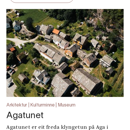
Arkitektur | Kulturminne | Museum
Agatunet
Agatunet er eit freda klyngetun på Aga i