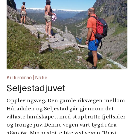
Kulturminne | Natur
Seljestadjuvet
Opplevingsveg. Den gamle riksvegen mellom
Håradalen og Seljestad går gjennom det
villaste landskapet, med stupbratte fjellsider
og tronge juv. Denne vegen vart bygd i åra
1859-65. Minnestøtte like ved vegen "Reist...