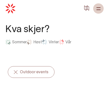
Tilbake til
Heim
Kva skjer?
Sommer
Høst
Vinter
Vår
Outdoor events