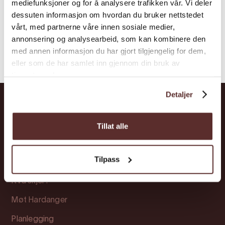
mediefunksjoner og for å analysere trafikken vår. Vi deler
dessuten informasjon om hvordan du bruker nettstedet
vårt, med partnerne våre innen sosiale medier,
annonsering og analysearbeid, som kan kombinere den
med annen informasjon du har gjort tilgjengelig for dem,
eller som de har samlet inn gjennom din bruk av
tjenestene deres.
Detaljer
Hardanger
Tillat alle
Opplevingar
Tilpass
Overnatting
Kva skjer?
Møt Hardanger
Planlegging