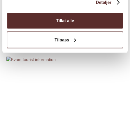
Detaljer
Tillat alle
Why you should visit
Hardanger during autumn
Tilpass