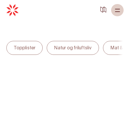
Back to
Home
Topplister
Natur og friluftsliv
Mat & dr