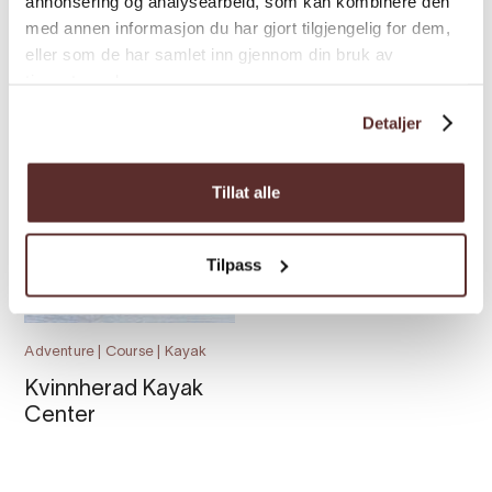
annonsering og analysearbeid, som kan kombinere den
med annen informasjon du har gjort tilgjengelig for dem,
Adventure | Children/family |
Adventure | Equine | Farm with
Family
activities
eller som de har samlet inn gjennom din bruk av
tjenestene deres.
Alpaca walking and
Smiedal
farm visit
Aktivitetsferie
Detaljer
Tillat alle
Tilpass
Adventure | Course | Kayak
Kvinnherad Kayak
Center