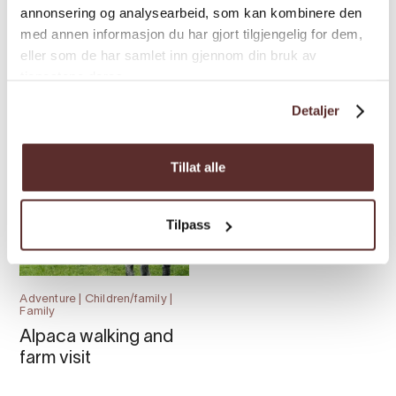
annonsering og analysearbeid, som kan kombinere den
med annen informasjon du har gjort tilgjengelig for dem,
Activity park | Children/family |
Alpine Ski Centre | Family | Ski
eller som de har samlet inn gjennom din bruk av
Adventure park
tjenestene deres.
Fjellhaugen Ski
Husnes Lekeland
Centre
Detaljer
Tillat alle
Tilpass
Adventure | Children/family |
Family
Alpaca walking and
farm visit