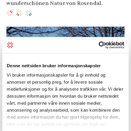
wunderschönen Natur von Rosendal.
Denne nettsiden bruker informasjonskapsler
Vi bruker informasjonskapsler for å gi innhold og
annonser et personlig preg, for å levere sosiale
mediefunksjoner og for å analysere trafikken vår. Vi deler
dessuten informasjon om hvordan du bruker nettstedet
vårt, med partnerne våre innen sosiale medier,
annonsering og analysearbeid, som kan kombinere den
med annen informasjon du har gjort tilgjengelig for dem,
eller som de har samlet inn gjennom din bruk av
Hotel
tjenestene deres.