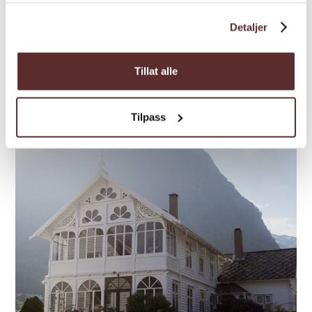
Husnes Sentrum Hotell
Detaljer
Bu zentral und komfortabel im Husnes
Sentrum Hotell – mit kurzer Entfernung zu
Tillat alle
Fjord, Bergen und der wunderschönen
Natur, die Husnes & Kvinnherad auszeichnet.
Tilpass