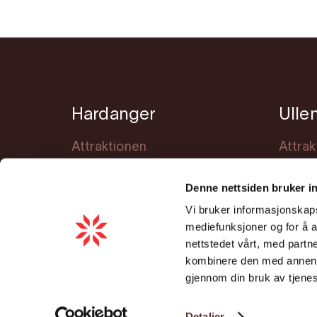
Hardanger
Ulle
Attraktionen
Attrak
Übernachtung
Übern
Denne nettsiden bruker i
Veranstaltungen
Veran
Vi bruker informasjonskapsl
Lerne Hardanger kennen
Planu
mediefunksjoner og for å a
Planung
nettstedet vårt, med part
kombinere den med annen in
Cookie consent
gjennom din bruk av tjene
Detaljer