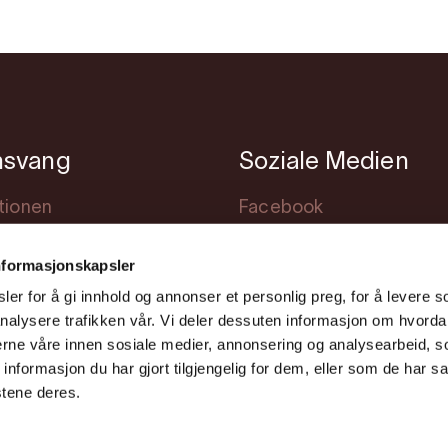
nsvang
Soziale Medien
tionen
Facebook
achtung
Instagram
nformasjonskapsler
staltungen
Youtube
er for å gi innhold og annonser et personlig preg, for å levere s
ng
nalysere trafikken vår. Vi deler dessuten informasjon om hvorda
nerne våre innen sosiale medier, annonsering og analysearbeid, 
formasjon du har gjort tilgjengelig for dem, eller som de har sa
stene deres.