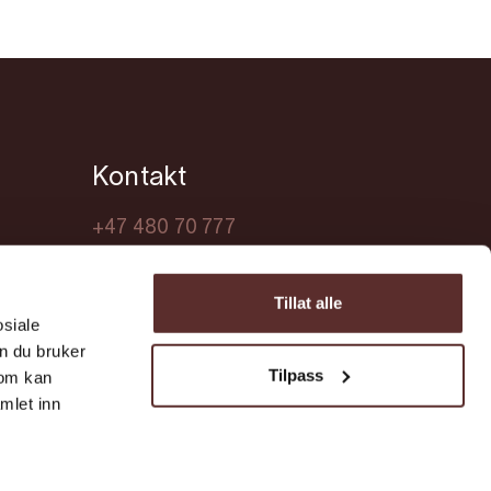
Kontakt
+47 480 70 777
turist@ullensvang.kommune.no
Tillat alle
osiale
n du bruker
Tilpass
som kan
mlet inn