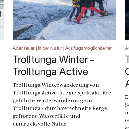
Abenteuer | In der Natur | Ausflugsmöglichkeiten
A
Trolltunga Winter -
Trolltunga Active
Trolltunga Winterwanderung von
Trolltunga Active ist eine spektakuläre
E
geführte Winterwanderung zur
S
Trolltunga - durch verschneite Berge,
i
gefrorene Wasserfälle und
G
eindrucksvolle Natur.
e