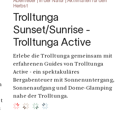
Abenteuer | In der Natur | Aktivitäten für den
Herbst
Trolltunga
Sunset/Sunrise -
Trolltunga Active
Erlebe die Trolltunga gemeinsam mit
erfahrenen Guides von Trolltunga
Active - ein spektakuläres
Bergabenteuer mit Sonnenuntergang,
n
Sonnenaufgang und Dome-Glamping
nahe der Trolltunga.
t
s