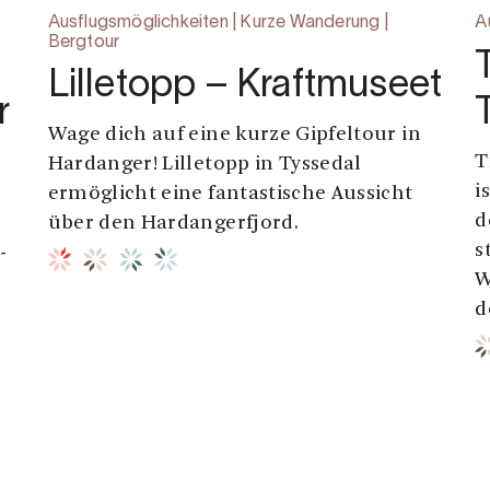
n
Ausflugsmöglichkeiten | Kurze Wanderung |
A
Bergtour
Lilletopp – Kraftmuseet
r
Wage dich auf eine kurze Gipfeltour in
T
Hardanger! Lilletopp in Tyssedal
i
ermöglicht eine fantastische Aussicht
d
über den Hardangerfjord.
s
-
W
d