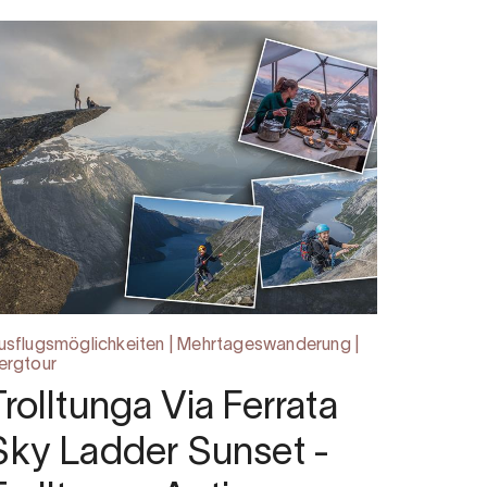
usflugsmöglichkeiten | Mehrtageswanderung |
ergtour
Trolltunga Via Ferrata
Sky Ladder Sunset -