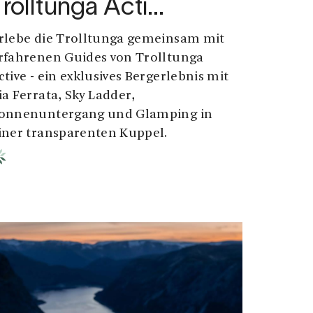
Trolltunga Acti…
rlebe die Trolltunga gemeinsam mit
rfahrenen Guides von Trolltunga
ctive - ein exklusives Bergerlebnis mit
ia Ferrata, Sky Ladder,
onnenuntergang und Glamping in
iner transparenten Kuppel.