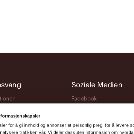
nsvang
Soziale Medien
tionen
Facebook
achtung
Instagram
nformasjonskapsler
staltungen
Youtube
er for å gi innhold og annonser et personlig preg, for å levere s
ng
nalysere trafikken vår. Vi deler dessuten informasjon om hvorda