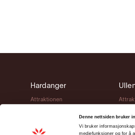
Hardanger
Ulle
Attraktionen
Attrak
Übernachtung
Übern
Denne nettsiden bruker i
Veranstaltungen
Veran
Vi bruker informasjonskapsl
Lerne Hardanger kennen
Planu
mediefunksjoner og for å a