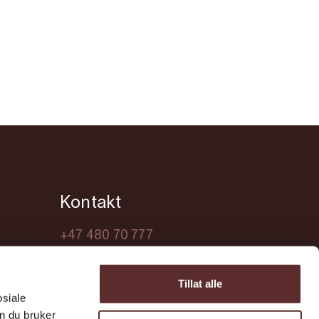
Kontakt
+47 480 70 777
turist@ullensvang.kommune.no
Tillat alle
osiale
n du bruker