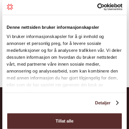
climbing secret in the world, considering the
huge possibilities for doing first ascents, the
number of climbed and unclimbed ice
Denne nettsiden bruker informasjonskapsler
routes and relatively reliable conditions.
Vi bruker informasjonskapsler for å gi innhold og
annonser et personlig preg, for å levere sosiale
mediefunksjoner og for å analysere trafikken vår. Vi deler
dessuten informasjon om hvordan du bruker nettstedet
vårt, med partnerne våre innen sosiale medier,
annonsering og analysearbeid, som kan kombinere den
med annen informasjon du har gjort tilgjengelig for dem,
eller som de har samlet inn gjennom din bruk av
tjenestene deres.
Detaljer
Hardanger
Tillat alle
Attraktionen