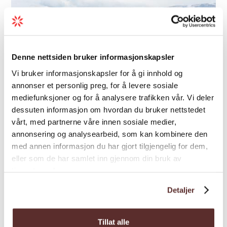
Denne nettsiden bruker informasjonskapsler
Vi bruker informasjonskapsler for å gi innhold og
annonser et personlig preg, for å levere sosiale
mediefunksjoner og for å analysere trafikken vår. Vi deler
dessuten informasjon om hvordan du bruker nettstedet
vårt, med partnerne våre innen sosiale medier,
annonsering og analysearbeid, som kan kombinere den
med annen informasjon du har gjort tilgjengelig for dem,
Bergtour | Sehenswertes | Tours
eller som de har samlet inn gjennom din bruk av
Rundtour von Hjølmaberget
tjenestene deres.
(4 Std)
Detaljer
Hjølmaberget - Vivelid - Fljodal - Såtefjell -
Hjølmaberget. 4-stündige Tour mit
Tillat alle