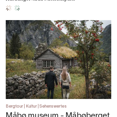
Bergtour | Kultur | Sehenswertes
Måbø museum - Måbøberget