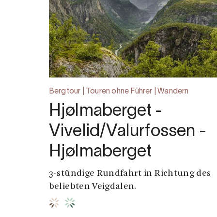
Bergtour | Touren ohne Führer | Wandern
Hjølmaberget -
Vivelid/Valurfossen -
Hjølmaberget
3-stündige Rundfahrt in Richtung des
beliebten Veigdalen.