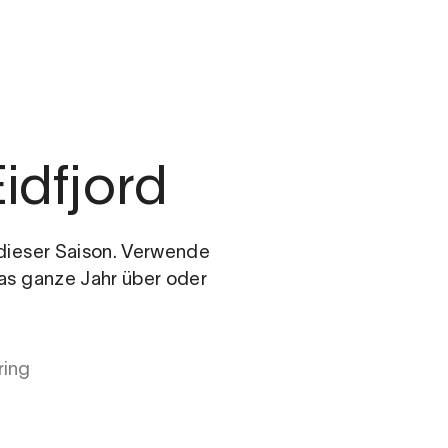
m
Eidfjord
n dieser Saison. Verwende
das ganze Jahr über oder
ring