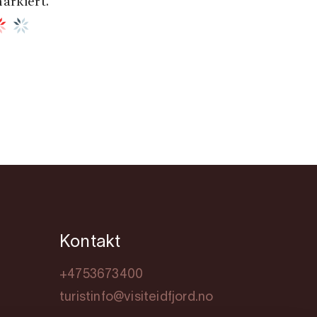
arkiert.
Kontakt
+4753673400
turistinfo@visiteidfjord.no