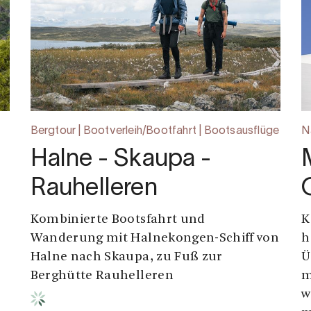
Bergtour | Bootverleih/Bootfahrt | Bootsausflüge
Na
Halne - Skaupa -
Rauhelleren
Kombinierte Bootsfahrt und
K
Wanderung mit Halnekongen-Schiff von
h
Halne nach Skaupa, zu Fuß zur
Ü
Berghütte Rauhelleren
m
w