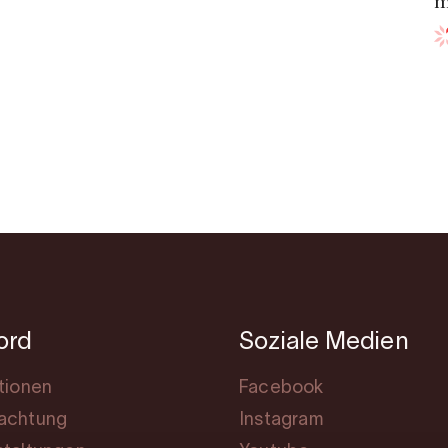
m
jord
Soziale Medien
tionen
Facebook
achtung
Instagram