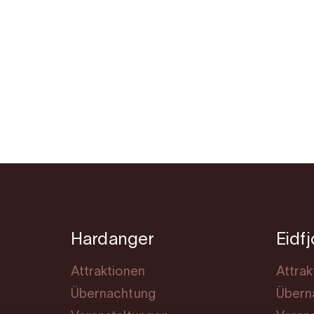
Hardanger
Eidf
Attraktionen
Attrak
Übernachtung
Übern