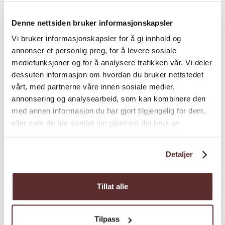
Bergtour | Bootverleih/Bootfahrt | Bootsausflüge
Denne nettsiden bruker informasjonskapsler
Halne - Skaupa - Rauhelleren
Vi bruker informasjonskapsler for å gi innhold og
- Stigstuv - Halne
annonser et personlig preg, for å levere sosiale
mediefunksjoner og for å analysere trafikken vår. Vi deler
Kombinierte Bootsfahrt und Wanderung mit
dessuten informasjon om hvordan du bruker nettstedet
Halnekongen-Schiff von Halne nach Skaupa,
vårt, med partnerne våre innen sosiale medier,
zu Fuß zur Berghütte Rauhelleren und am
annonsering og analysearbeid, som kan kombinere den
med annen informasjon du har gjort tilgjengelig for dem,
nächsten Tag zur Berghütte Stigstuv.
eller som de har samlet inn gjennom din bruk av
tjenestene deres.
Detaljer
Tillat alle
Tilpass