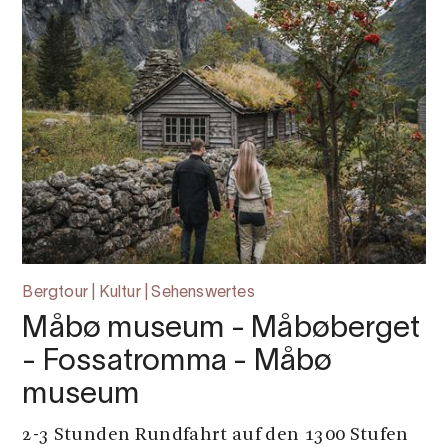
Bergtour | Kultur | Sehenswertes
Måbø museum - Måbøberget
- Fossatromma - Måbø
museum
2-3 Stunden Rundfahrt auf den 1300 Stufen