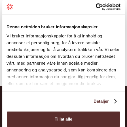
Das Norwegische Naturzentrum Hardanger
ist ein modernes Natur- und
Kulturhistorisches Erlebniszentrum in Øvre
Denne nettsiden bruker informasjonskapsler
Eidfjord.
Vi bruker informasjonskapsler for å gi innhold og
annonser et personlig preg, for å levere sosiale
mediefunksjoner og for å analysere trafikken vår. Vi deler
dessuten informasjon om hvordan du bruker nettstedet
vårt, med partnerne våre innen sosiale medier,
annonsering og analysearbeid, som kan kombinere den
med annen informasjon du har gjort tilgjengelig for dem,
eller som de har samlet inn gjennom din bruk av
tjenestene deres.
Detaljer
Hardanger
Tillat alle
Attraktionen