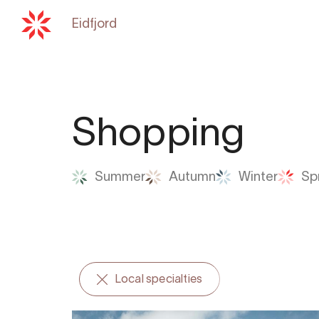
Eidfjord
Zurück zu
hardangerfjord.co
Shopping
Summer
Autumn
Winter
Sp
Local specialties