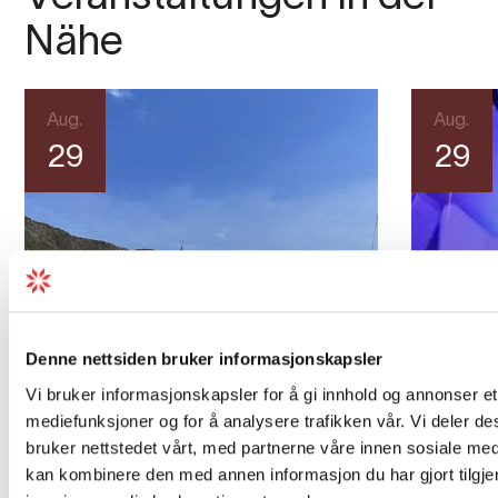
Nähe
Aug.
Aug.
29
29
Denne nettsiden bruker informasjonskapsler
Konzert
Vi bruker informasjonskapsler for å gi innhold og annonser et 
Das
Sport
mediefunksjoner og for å analysere trafikken vår. Vi deler 
bruker nettstedet vårt, med partnerne våre innen sosiale me
Radtag vom Fjord
Run
kan kombinere den med annen informasjon du har gjort tilgjen
zum Gletscher 2026
in 