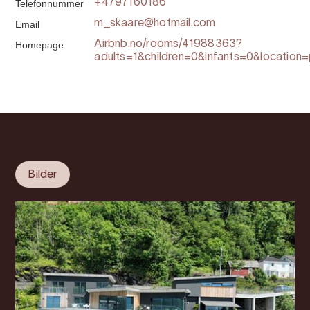
Telefonnummer
+4797160186
Email
m_skaare@hotmail.com
Homepage
Airbnb.no/rooms/41988363?
adults=1&children=0&infants=0&location
Bilder