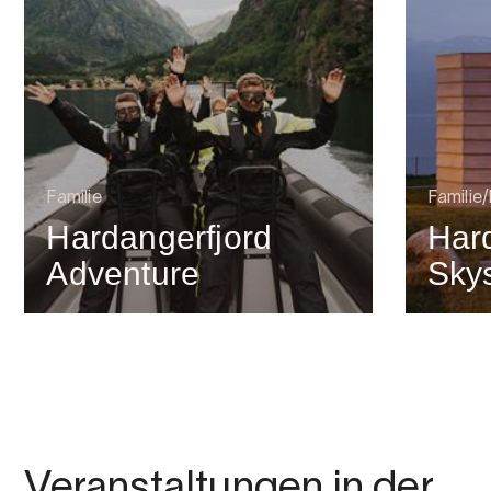
Familie
Familie
Hardangerfjord
Har
Adventure
Sky
Veranstaltungen in der