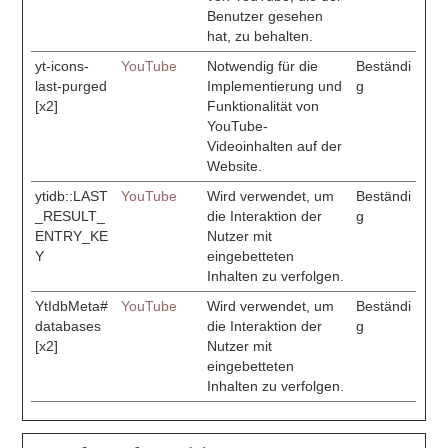
Benutzer gesehen
hat, zu behalten.
yt-icons-
YouTube
Notwendig für die
Beständi
last-purged
Implementierung und
g
[x2]
Funktionalität von
YouTube-
Videoinhalten auf der
Website.
ytidb::LAST
YouTube
Wird verwendet, um
Beständi
_RESULT_
die Interaktion der
g
ENTRY_KE
Nutzer mit
Y
eingebetteten
Inhalten zu verfolgen.
YtIdbMeta#
YouTube
Wird verwendet, um
Beständi
databases
die Interaktion der
g
[x2]
Nutzer mit
eingebetteten
Inhalten zu verfolgen.