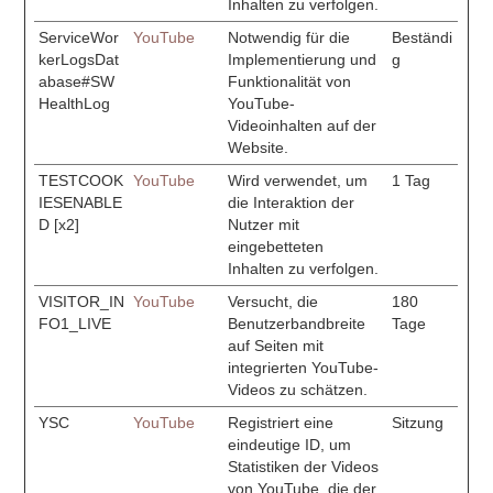
Inhalten zu verfolgen.
ServiceWor
YouTube
Notwendig für die
Beständi
kerLogsDat
Implementierung und
g
abase#SW
Funktionalität von
HealthLog
YouTube-
Videoinhalten auf der
Website.
TESTCOOK
YouTube
Wird verwendet, um
1 Tag
IESENABLE
die Interaktion der
D [x2]
Nutzer mit
eingebetteten
Inhalten zu verfolgen.
VISITOR_IN
YouTube
Versucht, die
180
FO1_LIVE
Benutzerbandbreite
Tage
auf Seiten mit
integrierten YouTube-
Videos zu schätzen.
YSC
YouTube
Registriert eine
Sitzung
eindeutige ID, um
Statistiken der Videos
von YouTube, die der