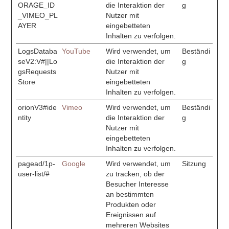
ORAGE_ID
die Interaktion der
g
_VIMEO_PL
Nutzer mit
AYER
eingebetteten
Inhalten zu verfolgen.
LogsDataba
YouTube
Wird verwendet, um
Beständi
seV2:V#||Lo
die Interaktion der
g
gsRequests
Nutzer mit
Store
eingebetteten
Inhalten zu verfolgen.
orionV3#ide
Vimeo
Wird verwendet, um
Beständi
ntity
die Interaktion der
g
Nutzer mit
eingebetteten
Inhalten zu verfolgen.
pagead/1p-
Google
Wird verwendet, um
Sitzung
user-list/#
zu tracken, ob der
Besucher Interesse
an bestimmten
Produkten oder
Ereignissen auf
mehreren Websites