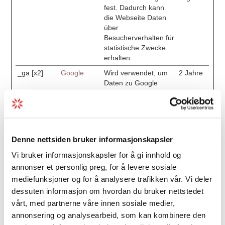
fest. Dadurch kann
die Webseite Daten
über
Besucherverhalten für
statistische Zwecke
erhalten.
_ga [x2]
Google
Wird verwendet, um
2 Jahre
Daten zu Google
Analytics über das
Gerät und das
Verhalten des
Besuchers zu senden.
Erfasst den Besucher
Denne nettsiden bruker informasjonskapsler
über Geräte und
Marketingkanäle
Vi bruker informasjonskapsler for å gi innhold og
hinweg.
annonser et personlig preg, for å levere sosiale
_ga_# [x2]
Google
Wird verwendet, um
2 Jahre
mediefunksjoner og for å analysere trafikken vår. Vi deler
Daten zu Google
dessuten informasjon om hvordan du bruker nettstedet
Analytics über das
vårt, med partnerne våre innen sosiale medier,
Gerät und das
annonsering og analysearbeid, som kan kombinere den
Verhalten des