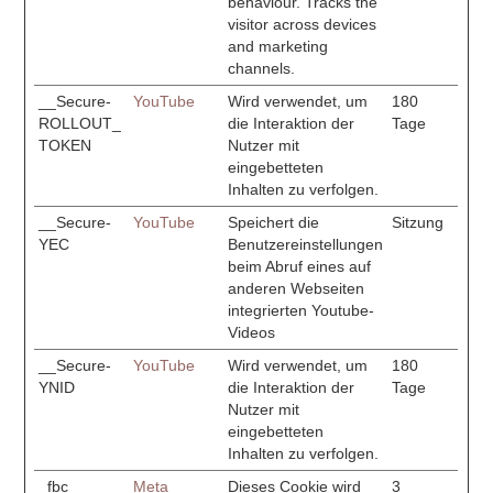
behaviour. Tracks the
visitor across devices
and marketing
channels.
__Secure-
YouTube
Wird verwendet, um
180
ROLLOUT_
die Interaktion der
Tage
TOKEN
Nutzer mit
eingebetteten
Inhalten zu verfolgen.
__Secure-
YouTube
Speichert die
Sitzung
YEC
Benutzereinstellungen
beim Abruf eines auf
anderen Webseiten
integrierten Youtube-
Videos
__Secure-
YouTube
Wird verwendet, um
180
YNID
die Interaktion der
Tage
Nutzer mit
eingebetteten
Inhalten zu verfolgen.
_fbc
Meta
Dieses Cookie wird
3