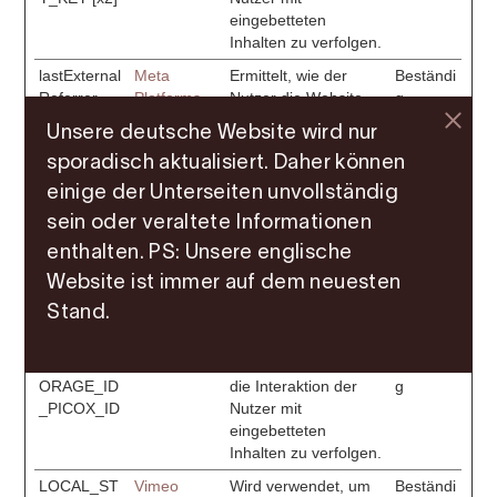
eingebetteten
Inhalten zu verfolgen.
lastExternal
Meta
Ermittelt, wie der
Beständi
Referrer
Platforms,
Nutzer die Website
g
[x2]
Inc.
erreicht hat, indem
Unsere deutsche Website wird nur
welcome.liv
seine letzte URL-
sporadisch aktualisiert. Daher können
e
Adresse registriert
wird.
einige der Unterseiten unvollständig
lastExternal
Meta
Ermittelt, wie der
Beständi
sein oder veraltete Informationen
ReferrerTim
Platforms,
Nutzer die Website
g
enthalten. PS: Unsere englische
e [x2]
Inc.
erreicht hat, indem
Website ist immer auf dem neuesten
welcome.liv
seine letzte URL-
e
Adresse registriert
Stand.
wird.
LOCAL_ST
Vimeo
Wird verwendet, um
Beständi
ORAGE_ID
die Interaktion der
g
_PICOX_ID
Nutzer mit
eingebetteten
Inhalten zu verfolgen.
LOCAL_ST
Vimeo
Wird verwendet, um
Beständi