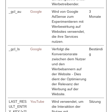
Werbetreibender.
_gcl_au
Google
Wird von Google
3
AdSense zum
Monate
Experimentieren mit
Werbewirkung auf
Websites verwendet,
die ihre Services
nutzen.
_gcl_ls
Google
Verfolgt die
Beständi
Konversionsrate
g
zwischen dem Nutzer
und den
Werbebannern auf
der Website - Dies
dient der Optimierung
der Relevanz der
Werbung auf der
Website.
LAST_RES
YouTube
Wird verwendet, um
Sitzung
ULT_ENTR
die Interaktion der
Y_KEY [x2]
Nutzer mit