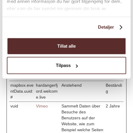
med annen informasjon du har gjort tilgjengelig for dem,
Besuchers zu senden.
Erfasst den Besucher
eller som de har samlet inn gjennom din bruk av
über Geräte und
tjenestene deres.
Marketingkanäle
hinweg.
Detaljer
hubspotutk
HubSpot
Legt eine eindeutige
180
ID für die Sitzung
Tage
Tillat alle
fest. Dadurch kann
die Webseite Daten
über
Besucherverhalten für
Tilpass
statistische Zwecke
erhalten.
mapbox.eve
hardangerfj
Anstehend
Beständi
ntData.uuid:
ord.welcom
g
#
e.live
vuid
Vimeo
Sammelt Daten über
2 Jahre
Besuche des
Benutzers auf der
Website, wie zum
Beispiel welche Seiten