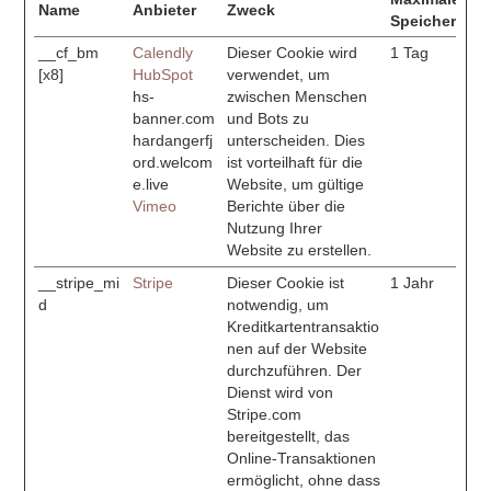
Name
Anbieter
Zweck
Speicherdaue
__cf_bm
Calendly
Dieser Cookie wird
1 Tag
[x8]
HubSpot
verwendet, um
hs-
zwischen Menschen
banner.com
und Bots zu
hardangerfj
unterscheiden. Dies
ord.welcom
ist vorteilhaft für die
e.live
Website, um gültige
Vimeo
Berichte über die
Nutzung Ihrer
Website zu erstellen.
__stripe_mi
Stripe
Dieser Cookie ist
1 Jahr
d
notwendig, um
Kreditkartentransaktio
nen auf der Website
durchzuführen. Der
Dienst wird von
Stripe.com
bereitgestellt, das
Online-Transaktionen
ermöglicht, ohne dass