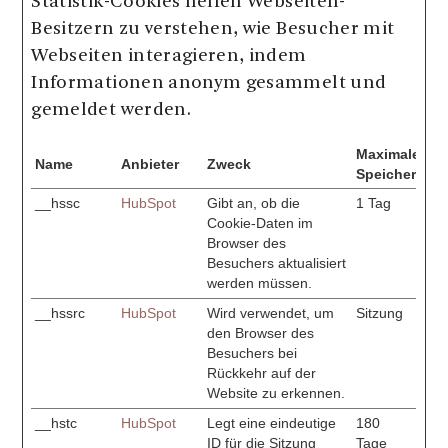
Statistik-Cookies helfen Webseiten-
Besitzern zu verstehen, wie Besucher mit
Webseiten interagieren, indem
Informationen anonym gesammelt und
gemeldet werden.
Maximale
Name
Anbieter
Zweck
Speicherdaue
__hssc
HubSpot
Gibt an, ob die
1 Tag
Cookie-Daten im
Browser des
Besuchers aktualisiert
werden müssen.
__hssrc
HubSpot
Wird verwendet, um
Sitzung
den Browser des
Besuchers bei
Rückkehr auf der
Website zu erkennen.
__hstc
HubSpot
Legt eine eindeutige
180
ID für die Sitzung
Tage