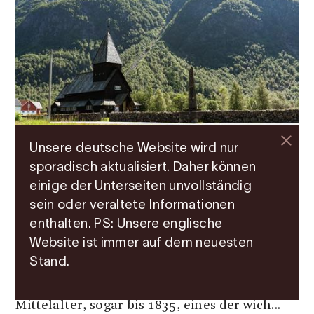
Unsere deutsche Website wird nur
sporadisch aktualisiert. Daher können
Architektur | Ältere Architektur | Familie/Kinder
einige der Unterseiten unvollständig
Røldal Stabkirche
sein oder veraltete Informationen
enthalten. PS: Unsere englische
Die Røldal Stabkirche wurde um 1200 gebaut
Website ist immer auf dem neuesten
und ist bekannt für sein Kruzifix, das laut
Stand.
Legende heilbringende Kräfte besitzt. Die
Kirche liegt zentral in Røldal und war im
Mittelalter, sogar bis 1835, eines der wich...