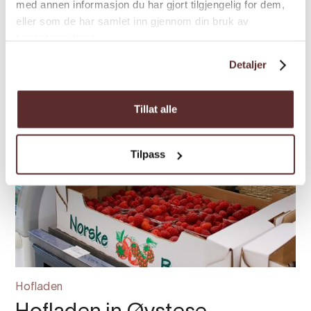
Freilichtmuseum mit mehreren hi...
med annen informasjon du har gjort tilgjengelig for dem,
eller som de har samlet inn gjennom din bruk av
tjenestene deres.
Detaljer
Tillat alle
Tilpass
Hofladen