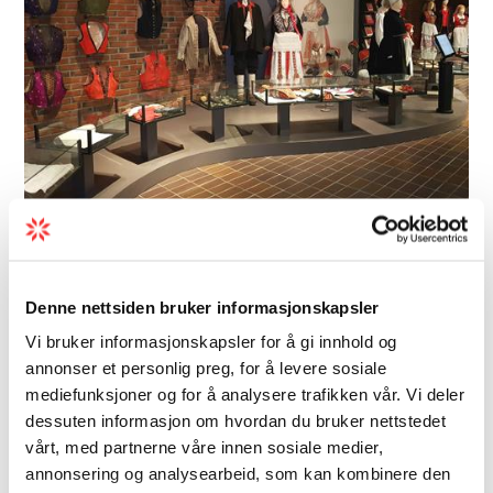
Erlebnispark | Familie/Kinder | Museum
Hardanger Folkemuseum
Denne nettsiden bruker informasjonskapsler
Vi bruker informasjonskapsler for å gi innhold og
Das Hardanger Volkskundemuseum gehört
annonser et personlig preg, for å levere sosiale
zum Hardanger und Voss Museum und liegt
mediefunksjoner og for å analysere trafikken vår. Vi deler
in Utne. Im Hauptgebäude findest du
dessuten informasjon om hvordan du bruker nettstedet
Hardanger-Stickerei, Trachten und
vårt, med partnerne våre innen sosiale medier,
Volksmusik Ausstellungen. Auch ein
annonsering og analysearbeid, som kan kombinere den