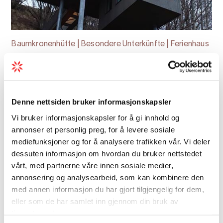
Baumkronenhütte | Besondere Unterkünfte | Ferienhaus
Hardanger Panorama Lodge
Erleben Sie eine unvergessliche
Übernachtung hoch oben in den
Denne nettsiden bruker informasjonskapsler
majestätischen Berggipfeln über dem
Vi bruker informasjonskapsler for å gi innhold og
Ulvikfjord. Die Hardanger Panorama Lodge
annonser et personlig preg, for å levere sosiale
bietet Ihnen eine exklusive Unterkunft auf
mediefunksjoner og for å analysere trafikken vår. Vi deler
der beeindruckenden Höhe von Ulv...
dessuten informasjon om hvordan du bruker nettstedet
vårt, med partnerne våre innen sosiale medier,
annonsering og analysearbeid, som kan kombinere den
med annen informasjon du har gjort tilgjengelig for dem,
eller som de har samlet inn gjennom din bruk av
tjenestene deres.