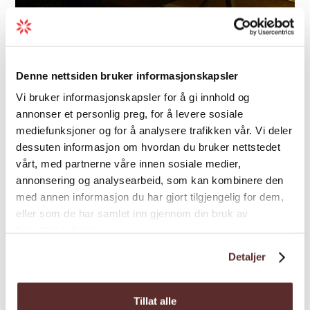
Airbnb | Hytte/leilighet | Hytter
Denne nettsiden bruker informasjonskapsler
Hardanger Fjordtun - Treetop
Vi bruker informasjonskapsler for å gi innhold og
and Fjord panorama cabins
annonser et personlig preg, for å levere sosiale
mediefunksjoner og for å analysere trafikken vår. Vi deler
Nydeleg utsikt og lyden av natur. Book ei natt
dessuten informasjon om hvordan du bruker nettstedet
i arkitekt-teikna tretopphytter på solsida av
vårt, med partnerne våre innen sosiale medier,
Hardangerfjorden!
annonsering og analysearbeid, som kan kombinere den
med annen informasjon du har gjort tilgjengelig for dem,
eller som de har samlet inn gjennom din bruk av
tjenestene deres.
Detaljer
Tillat alle