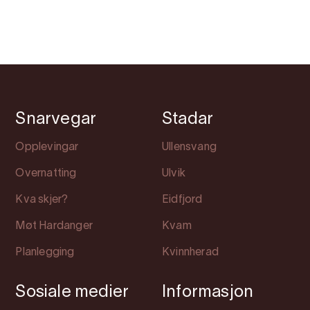
Snarvegar
Stadar
Opplevingar
Ullensvang
Overnatting
Ulvik
Kva skjer?
Eidfjord
Møt Hardanger
Kvam
Planlegging
Kvinnherad
Sosiale medier
Informasjon