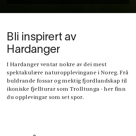
Bli inspirert av
Hardanger
Tips frå Hardingen
Slik opplev
I Hardanger ventar nokre av dei mest
blomstringe
spektakulære naturopplevingane i Noreg. Frå
Hardanger 
buldrande fossar og mektig fjordlandskap til
Natur og friluftsliv
ikoniske fjellturar som Trolltunga - her finn
Blomstring i
lokale tips f
du opplevingar som set spor.
Hardanger
hardingen