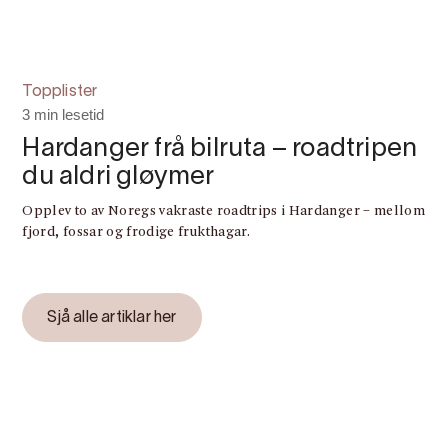
Topplister
3 min lesetid
Hardanger frå bilruta – roadtripen
du aldri gløymer
Opplev to av Noregs vakraste roadtrips i Hardanger – mellom
Topplister
fjord, fossar og frodige frukthagar.
Hardanger gjennom linsa til Marvin Kuhr
Sjå alle artiklar her