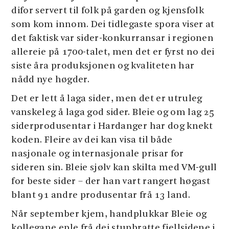
difor servert til folk på garden og kjensfolk
som kom innom. Dei tidlegaste spora viser at
det faktisk var sider-konkurransar i regionen
allereie på 1700-talet, men det er fyrst no dei
siste åra produksjonen og kvaliteten har
nådd nye høgder.
Det er lett å laga sider, men det er utruleg
vanskeleg å laga god sider. Bleie og om lag 25
siderprodusentar i Hardanger har dog knekt
koden. Fleire av dei kan visa til både
nasjonale og internasjonale prisar for
sideren sin. Bleie sjølv kan skilta med VM-gull
for beste sider – der han vart rangert høgast
blant 91 andre produsentar frå 13 land.
Når september kjem, handplukkar Bleie og
kollegane eple frå dei stupbratte fjellsidene i