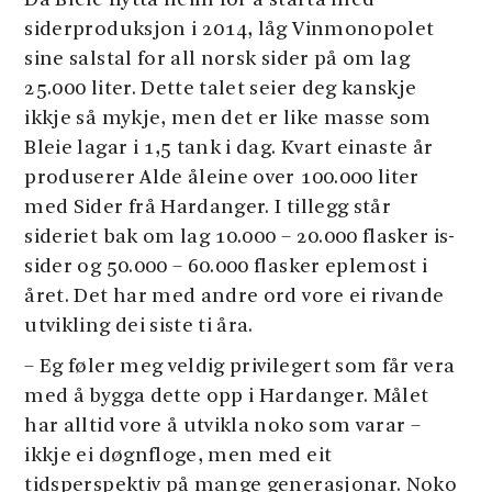
Då Bleie flytta heim for å starta med
siderproduksjon i 2014, låg Vinmonopolet
sine salstal for all norsk sider på om lag
25.000 liter. Dette talet seier deg kanskje
ikkje så mykje, men det er like masse som
Bleie lagar i 1,5 tank i dag. Kvart einaste år
produserer Alde åleine over 100.000 liter
med Sider frå Hardanger. I tillegg står
sideriet bak om lag 10.000 – 20.000 flasker is-
sider og 50.000 – 60.000 flasker eplemost i
året. Det har med andre ord vore ei rivande
utvikling dei siste ti åra.
– Eg føler meg veldig privilegert som får vera
med å bygga dette opp i Hardanger. Målet
har alltid vore å utvikla noko som varar –
ikkje ei døgnfloge, men med eit
tidsperspektiv på mange generasjonar. Noko