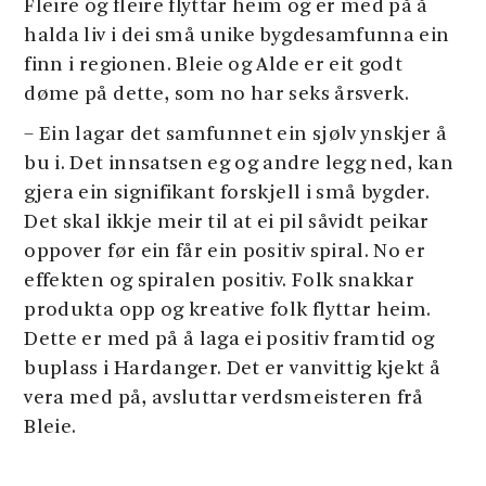
Fleire og fleire flyttar heim og er med på å
halda liv i dei små unike bygdesamfunna ein
finn i regionen. Bleie og Alde er eit godt
døme på dette, som no har seks årsverk.
– Ein lagar det samfunnet ein sjølv ynskjer å
bu i. Det innsatsen eg og andre legg ned, kan
gjera ein signifikant forskjell i små bygder.
Det skal ikkje meir til at ei pil såvidt peikar
oppover før ein får ein positiv spiral. No er
effekten og spiralen positiv. Folk snakkar
produkta opp og kreative folk flyttar heim.
Dette er med på å laga ei positiv framtid og
buplass i Hardanger. Det er vanvittig kjekt å
vera med på, avsluttar verdsmeisteren frå
Bleie.