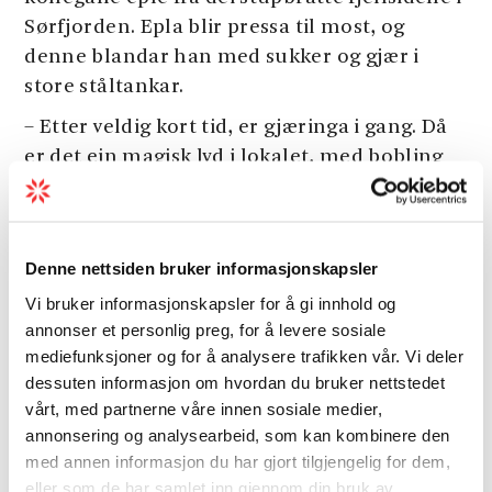
Sørfjorden. Epla blir pressa til most, og
denne blandar han med sukker og gjær i
store ståltankar.
– Etter veldig kort tid, er gjæringa i gang. Då
er det ein magisk lyd i lokalet, med bobling
overalt.
Nokre veker seinare har gjæren omdanna
store deler av sukkeret til alkohol og Co2. Då
Denne nettsiden bruker informasjonskapsler
gjenstår det å kvalitetssikra sideren før han
Vi bruker informasjonskapsler for å gi innhold og
vert filtrert og tappa på flasker.
annonser et personlig preg, for å levere sosiale
Les også:
mediefunksjoner og for å analysere trafikken vår. Vi deler
Sider frå Hardanger
dessuten informasjon om hvordan du bruker nettstedet
Siderdestinasjon i utvikling
vårt, med partnerne våre innen sosiale medier,
annonsering og analysearbeid, som kan kombinere den
Nokre månader seinare, viar tusenvis av
med annen informasjon du har gjort tilgjengelig for dem,
turistar frå heile verda ferien sin til
eller som de har samlet inn gjennom din bruk av