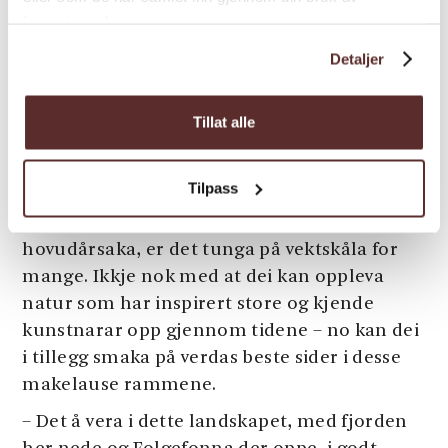
Hardanger. Regionen har vore eit ynda
tjenestene deres.
reisemål i fleire hundre år. Tradisjonelt sett
Detaljer
har det vore det frodige fjordlandskapet,
isbrear, stupbratte fjell og buldrande fossar –
berre for å nemna noko – som har lokka
Tillat alle
turistane. Slik er det nok framleis for dei
fleste som tek turen til regionen, men stadig
Tilpass
fleire av dei kjem nettopp på grunn av Sider
frå Hardanger. Og om sideren ikkje er
hovudårsaka, er det tunga på vektskåla for
mange. Ikkje nok med at dei kan oppleva
natur som har inspirert store og kjende
kunstnarar opp gjennom tidene – no kan dei
i tillegg smaka på verdas beste sider i desse
makelause rammene.
– Det å vera i dette landskapet, med fjorden