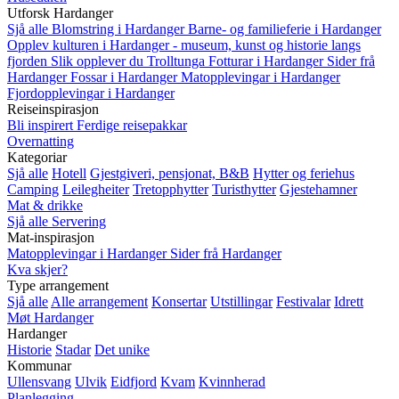
Utforsk Hardanger
Sjå alle
Blomstring i Hardanger
Barne- og familieferie i Hardanger
Opplev kulturen i Hardanger - museum, kunst og historie langs
fjorden
Slik opplever du Trolltunga
Fotturar i Hardanger
Sider frå
Hardanger
Fossar i Hardanger
Matopplevingar i Hardanger
Fjordopplevingar i Hardanger
Reiseinspirasjon
Bli inspirert
Ferdige reisepakkar
Overnatting
Kategoriar
Sjå alle
Hotell
Gjestgiveri, pensjonat, B&B
Hytter og feriehus
Camping
Leilegheiter
Tretopphytter
Turisthytter
Gjestehamner
Mat & drikke
Sjå alle
Servering
Mat-inspirasjon
Matopplevingar i Hardanger
Sider frå Hardanger
Kva skjer?
Type arrangement
Sjå alle
Alle arrangement
Konsertar
Utstillingar
Festivalar
Idrett
Møt Hardanger
Hardanger
Historie
Stadar
Det unike
Kommunar
Ullensvang
Ulvik
Eidfjord
Kvam
Kvinnherad
Planlegging