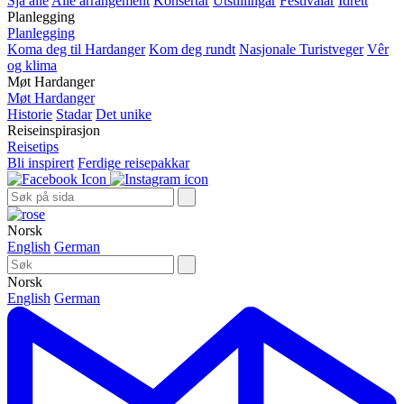
Sjå alle
Alle arrangement
Konsertar
Utstillingar
Festivalar
Idrett
Planlegging
Planlegging
Koma deg til Hardanger
Kom deg rundt
Nasjonale Turistveger
Vêr
og klima
Møt Hardanger
Møt Hardanger
Historie
Stadar
Det unike
Reiseinspirasjon
Reisetips
Bli inspirert
Ferdige reisepakkar
Norsk
English
German
Norsk
English
German