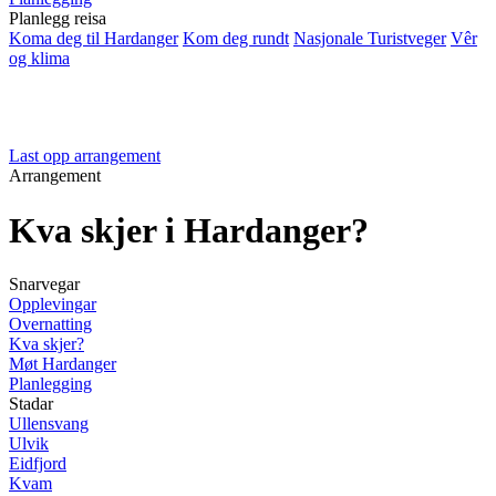
Planlegg reisa
Koma deg til Hardanger
Kom deg rundt
Nasjonale Turistveger
Vêr
og klima
Last opp arrangement
Arrangement
Kva skjer i Hardanger?
Snarvegar
Opplevingar
Overnatting
Kva skjer?
Møt Hardanger
Planlegging
Stadar
Ullensvang
Ulvik
Eidfjord
Kvam