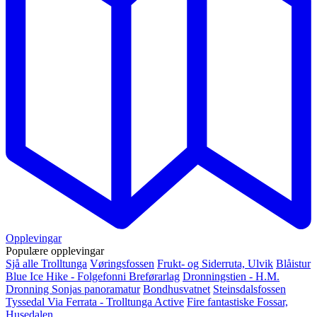
Opplevingar
Populære opplevingar
Sjå alle
Trolltunga
Vøringsfossen
Frukt- og Siderruta, Ulvik
Blåistur
Blue Ice Hike - Folgefonni Breførarlag
Dronningstien - H.M.
Dronning Sonjas panoramatur
Bondhusvatnet
Steinsdalsfossen
Tyssedal Via Ferrata - Trolltunga Active
Fire fantastiske Fossar,
Husedalen