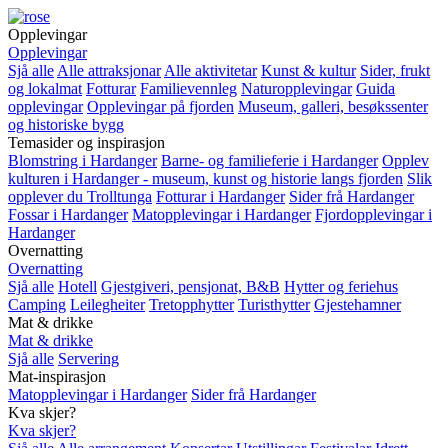
Opplevingar
Opplevingar
Sjå alle
Alle attraksjonar
Alle aktivitetar
Kunst & kultur
Sider, frukt
og lokalmat
Fotturar
Familievennleg
Naturopplevingar
Guida
opplevingar
Opplevingar på fjorden
Museum, galleri, besøkssenter
og historiske bygg
Temasider og inspirasjon
Blomstring i Hardanger
Barne- og familieferie i Hardanger
Opplev
kulturen i Hardanger - museum, kunst og historie langs fjorden
Slik
opplever du Trolltunga
Fotturar i Hardanger
Sider frå Hardanger
Fossar i Hardanger
Matopplevingar i Hardanger
Fjordopplevingar i
Hardanger
Overnatting
Overnatting
Sjå alle
Hotell
Gjestgiveri, pensjonat, B&B
Hytter og feriehus
Camping
Leilegheiter
Tretopphytter
Turisthytter
Gjestehamner
Mat & drikke
Mat & drikke
Sjå alle
Servering
Mat-inspirasjon
Matopplevingar i Hardanger
Sider frå Hardanger
Kva skjer?
Kva skjer?