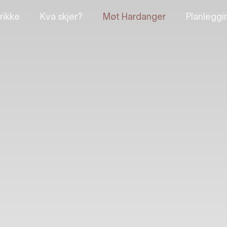
rikke
Kva skjer?
Møt Hardanger
Planleggi