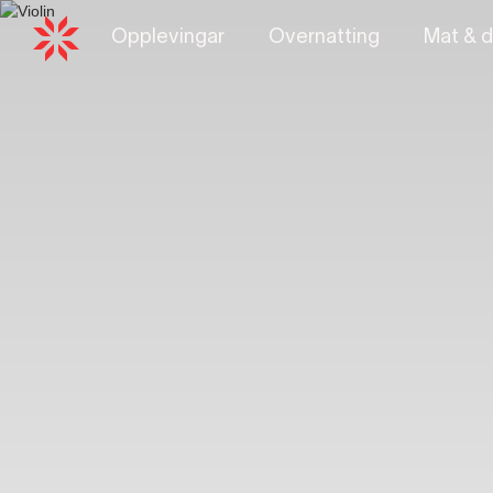
Opplevingar
Overnatting
Mat & d