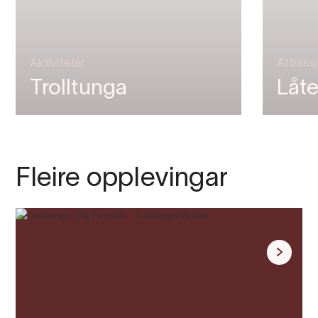
Aktiviteter
Attraks
Trolltunga
Låt
Fleire opplevingar