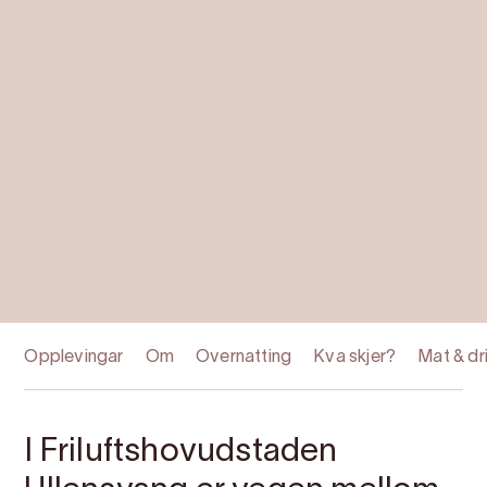
Opplevingar
Om
Overnatting
Kva skjer?
Mat & dr
I Friluftshovudstaden