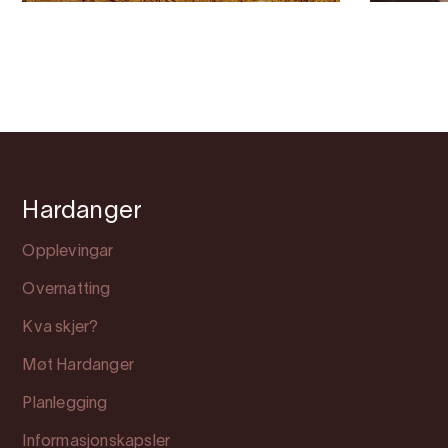
Hardanger
Opplevingar
Overnatting
Kva skjer?
Møt Hardanger
Planlegging
Informasjonskapsler