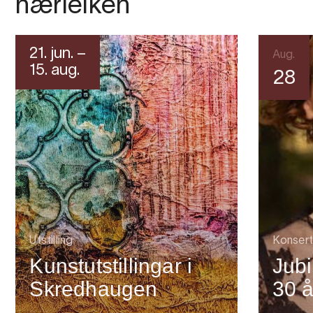
nærleiken
21. jun. –
Aug.
15. aug.
28
Utstilling
Konsert
Kunstutstillingar i
Jubi
Skredhaugen
30 å