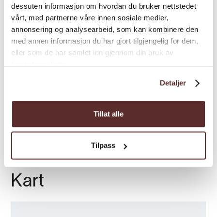
Avstand
dessuten informasjon om hvordan du bruker nettstedet
vender tilbake tidlegare.
vårt, med partnerne våre innen sosiale medier,
Total stigning:
700 meter, eller mindre hvis
annonsering og analysearbeid, som kan kombinere den
Gradering
du vender tilbake tidlegare.
med annen informasjon du har gjort tilgjengelig for dem,
Total gangtid:
3 - 6 timar (2 fossar eller 4
eller som de har samlet inn gjennom din bruk av
tjenestene deres.
fossar)
Sesong
Sesong (gjennomsnittlig år):
Mai - Oktober
Detaljer
Varighet
Tillat alle
Tilpass
Kart