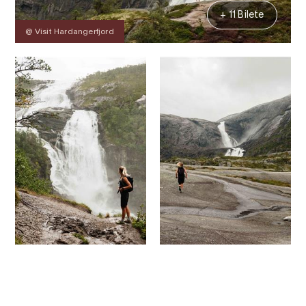
+ 11 Bilete
@ Visit Hardangerfjord
Kontakt
Bilete
Om
Kart