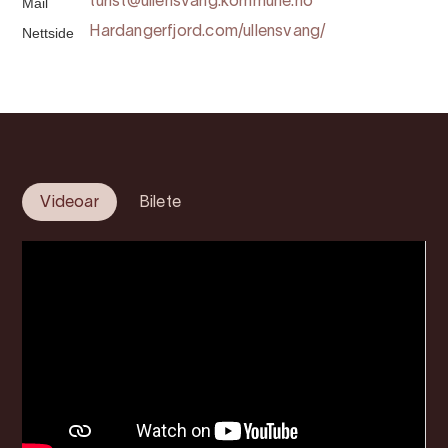
Mail
turist@ullensvang.kommune.no
Nettside
Hardangerfjord.com/ullensvang/
Videoar
Bilete