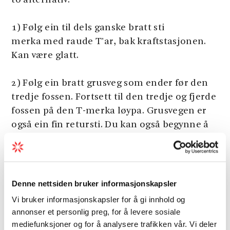
to alternativ:
1) Følg ein til dels ganske bratt sti
merka med raude T'ar, bak kraftstasjonen.
Kan være glatt.
2) Følg ein bratt grusveg som ender før den
tredje fossen. Fortsett til den tredje og fjerde
fossen på den T-merka løypa. Grusvegen er
også ein fin retursti. Du kan også begynne å
gå i sentrum av Kinsarvik og legge til
ytterlegare 2 km kvar veg.
Parkering:
I nærheten av gokartkretsen og
Last meir
Denne nettsiden bruker informasjonskapsler
skytefeltet, før du kryssar elva Vivippo. Snu
Vi bruker informasjonskapsler for å gi innhold og
tilbake hvis du ser helikopterbasen på høgre
annonser et personlig preg, for å levere sosiale
Parkeringsavgift:
side.
gratis
mediefunksjoner og for å analysere trafikken vår. Vi deler
Lengde:
5 km (ein veg), eller mindre hvis du