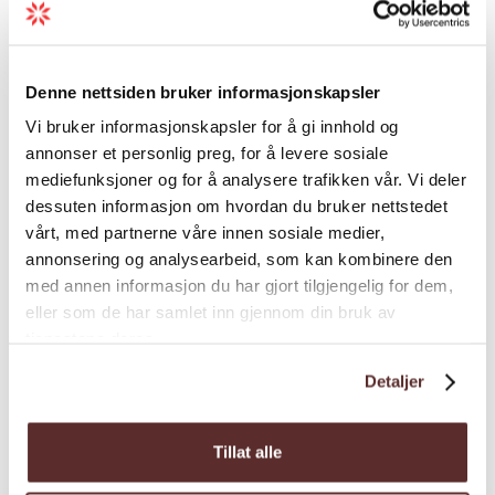
fleire arbeid av.
Utstillinga inneheld over 100 gjenstandar,
Last meir
alle henta frå museet sine samlingar.
Denne nettsiden bruker informasjonskapsler
Vi bruker informasjonskapsler for å gi innhold og
Utstillingsperiode 4. mai 2025 til 31.
annonser et personlig preg, for å levere sosiale
desember 2026.
mediefunksjoner og for å analysere trafikken vår. Vi deler
Utstillinga følgjer museets opningstider. Det
dessuten informasjon om hvordan du bruker nettstedet
vårt, med partnerne våre innen sosiale medier,
går fint å avtala besøk også utanom ordinær
annonsering og analysearbeid, som kan kombinere den
opningstid. Ta kontakt på
med annen informasjon du har gjort tilgjengelig for dem,
post@hvm.museum.no for å avtala.
Kart
eller som de har samlet inn gjennom din bruk av
Gruppebesøk
tjenestene deres.
Me inviterer lag, organisasjonar og andre
Detaljer
grupper til å besøkja utstillinga. Her kan de
få omvising, og gjerne eit besøk i kafeen
Tillat alle
etterpå. Besøket kan vera på dagtid eller på
kveldstid. Ting besøk ved å senda ein e-post