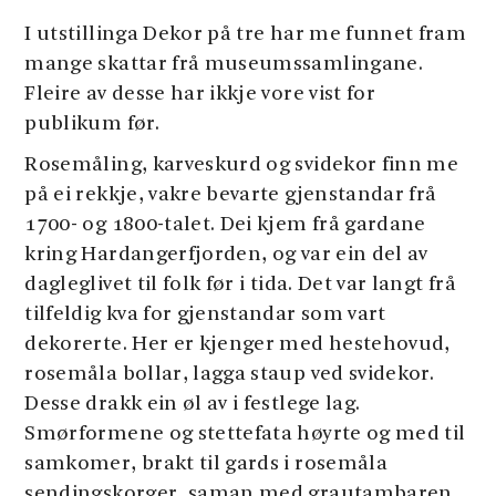
I utstillinga Dekor på tre har me funnet fram
mange skattar frå museumssamlingane.
Fleire av desse har ikkje vore vist for
publikum før.
Rosemåling, karveskurd og svidekor finn me
på ei rekkje, vakre bevarte gjenstandar frå
1700- og 1800-talet. Dei kjem frå gardane
kring Hardangerfjorden, og var ein del av
dagleglivet til folk før i tida. Det var langt frå
tilfeldig kva for gjenstandar som vart
dekorerte. Her er kjenger med hestehovud,
rosemåla bollar, lagga staup ved svidekor.
Desse drakk ein øl av i festlege lag.
Smørformene og stettefata høyrte og med til
samkomer, brakt til gards i rosemåla
sendingskorger, saman med grautambaren.