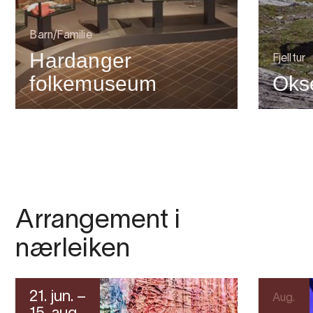
Barn/Familie
Hardanger
Fjelltur
folkemuseum
Oks
Arrangement i
nærleiken
21. jun. –
Aug.