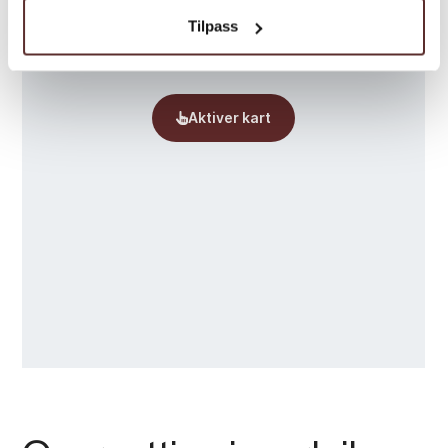
til post@hvm.museum.no eller ring
Tilpass
47479884.