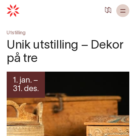
Tilbake til
Heim
Utstilling
Unik utstilling – Dekor
på tre
1. jan. –
31. des.