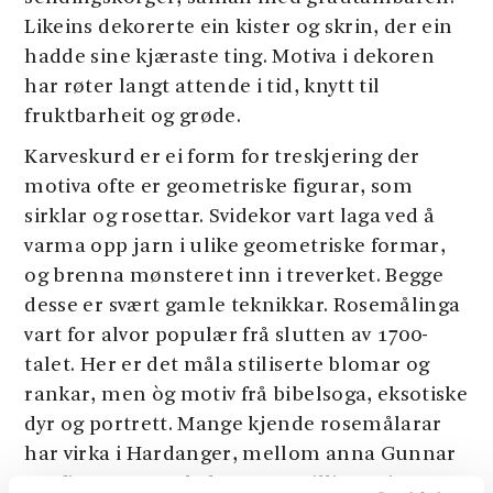
Likeins dekorerte ein kister og skrin, der ein
hadde sine kjæraste ting. Motiva i dekoren
har røter langt attende i tid, knytt til
fruktbarheit og grøde.
Karveskurd er ei form for treskjering der
motiva ofte er geometriske figurar, som
sirklar og rosettar. Svidekor vart laga ved å
varma opp jarn i ulike geometriske formar,
og brenna mønsteret inn i treverket. Begge
desse er svært gamle teknikkar. Rosemålinga
vart for alvor populær frå slutten av 1700-
talet. Her er det måla stiliserte blomar og
rankar, men òg motiv frå bibelsoga, eksotiske
dyr og portrett. Mange kjende rosemålarar
har virka i Hardanger, mellom anna Gunnar
Arnfinnson Aarekol, som utstillinga viser