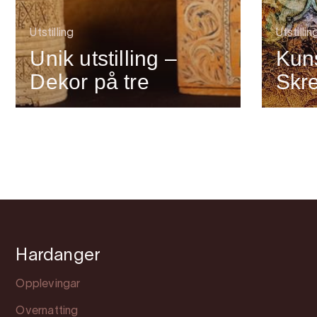
Utstilling
Utstillin
Unik utstilling –
Kuns
Dekor på tre
Skr
Hardanger
Opplevingar
Overnatting