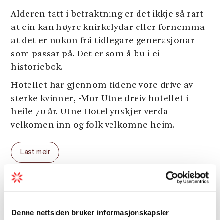
Alderen tatt i betraktning er det ikkje så rart
at ein kan høyre knirkelydar eller fornemma
at det er nokon frå tidlegare generasjonar
som passar på. Det er som å bu i ei
historiebok.
Hotellet har gjennom tidene vore drive av
sterke kvinner, -Mor Utne dreiv hotellet i
heile 70 år. Utne Hotel ynskjer verda
velkomen inn og folk velkomne heim.
Sjekk gjerne ut denne
linken
for å finne
Last meir
alternative aktivitetar medan du er hjå oss.
Generelle fasiliteter
Denne nettsiden bruker informasjonskapsler