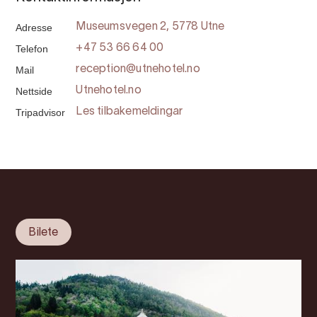
Adresse
Museumsvegen 2, 5778 Utne
Telefon
+47 53 66 64 00
Mail
reception@utnehotel.no
Nettside
Utnehotel.no
Tripadvisor
Les tilbakemeldingar
Bilete