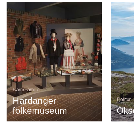
Barn/Familie
Hardanger
Fjelltur
folkemuseum
Oks