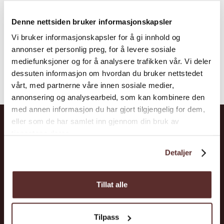
Denne nettsiden bruker informasjonskapsler
Vi bruker informasjonskapsler for å gi innhold og
annonser et personlig preg, for å levere sosiale
mediefunksjoner og for å analysere trafikken vår. Vi deler
dessuten informasjon om hvordan du bruker nettstedet
vårt, med partnerne våre innen sosiale medier,
annonsering og analysearbeid, som kan kombinere den
med annen informasjon du har gjort tilgjengelig for dem,
eller som de har samlet inn gjennom din bruk av
tjenestene deres.
Snarvegar
Stadar
Detaljer
Opplevingar
Ullensvang
Tillat alle
Overnatting
Ulvik
Kva skjer?
Eidfjord
Tilpass
Møt Hardanger
Kvam