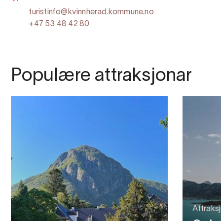
turistinfo@kvinnherad.kommune.no
+47 53 48 42 80
Populære attraksjonar
Attraks