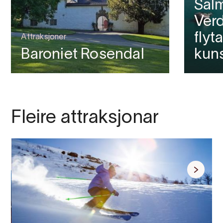
Sal
Verd
flyt
Attraksjoner
Baroniet Rosendal
kuns
Fleire attraksjonar