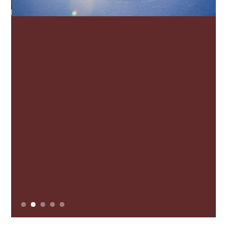
Fjellhaugen Skisenter
Ein kort køyretur frå Rosendal finn du
Fjellhaugen Skisenter med alpinbakke,
akebakkar, ljosløype og turløyper.
Skiglede for heile familien!
Slide 2 of 5.