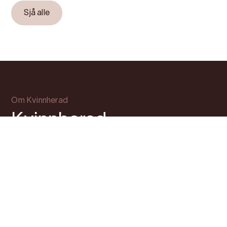
Sjå alle
Om Kvinnherad
Kvinnherad –
kommunen som tek deg
frå havet og inn i
Hardangerfjorden
Med båtrute mellom Bergen og Rosendal, er
eit besøk til Kvinnherad ein fin måte å