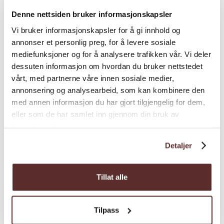
Hos oss er det også mogleg å arrangere
Denne nettsiden bruker informasjonskapsler
selskap, møter, bestille catering, og det er
Vi bruker informasjonskapsler for å gi innhold og
ein bar med alle rettigheiter
annonser et personlig preg, for å levere sosiale
mediefunksjoner og for å analysere trafikken vår. Vi deler
Last meir
dessuten informasjon om hvordan du bruker nettstedet
vårt, med partnerne våre innen sosiale medier,
annonsering og analysearbeid, som kan kombinere den
med annen informasjon du har gjort tilgjengelig for dem,
eller som de har samlet inn gjennom din bruk av
tjenestene deres.
Detaljer
Kart
Tillat alle
Tilpass