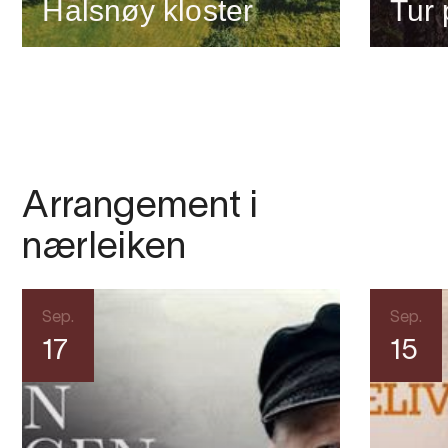
Halsnøy kloster
Tur
Arrangement i
nærleiken
Sep.
Sep.
17
15