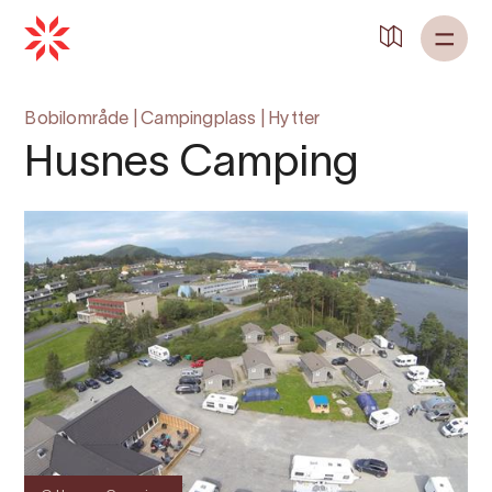
Tilbake til
Heim
Bobilområde
|
Campingplass
|
Hytter
Husnes Camping