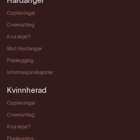
Hardanger
Opplevingar
Overnatting
Kva skjer?
Møt Hardanger
Planlegging
Informasjonskapsler
Kvinnherad
Opplevingar
Overnatting
Kva skjer?
Planlegging