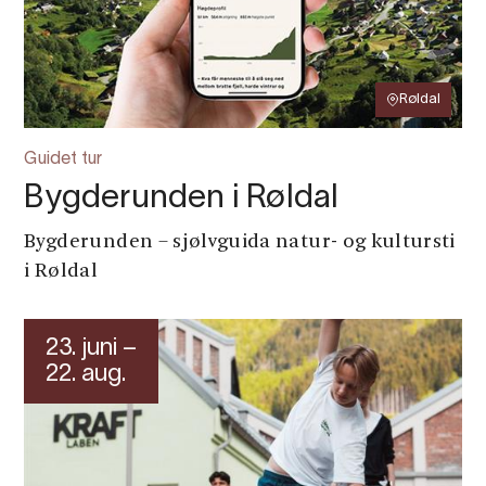
Røldal
Guidet tur
Bygderunden i Røldal
Bygderunden – sjølvguida natur- og kultursti
i Røldal
23. juni –
22. aug.