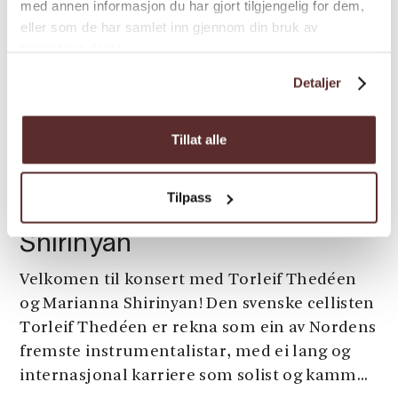
med annen informasjon du har gjort tilgjengelig for dem,
eller som de har samlet inn gjennom din bruk av
tjenestene deres.
Detaljer
Rosendal
Tillat alle
Konsert
Klassisk Helg: Torleif
Tilpass
Thedéen og Marianna
Shirinyan
Velkomen til konsert med Torleif Thedéen
og Marianna Shirinyan! Den svenske cellisten
Torleif Thedéen er rekna som ein av Nordens
fremste instrumentalistar, med ei lang og
internasjonal karriere som solist og kamm...