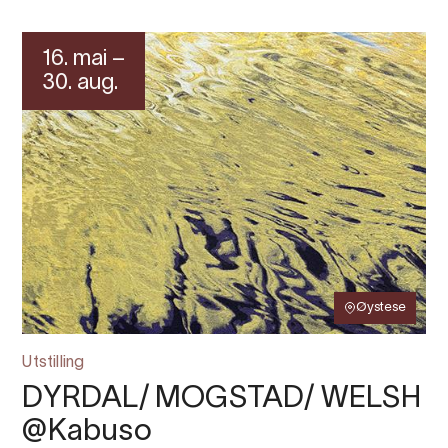
16. mai –
30. aug.
Øystese
Utstilling
DYRDAL/ MOGSTAD/ WELSH
@Kabuso