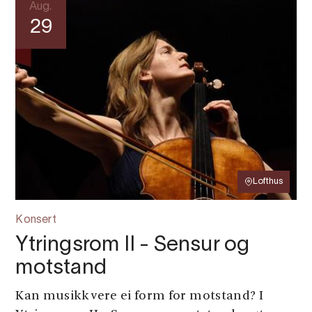
Aug.
29
Lofthus
Konsert
Ytringsrom II - Sensur og
motstand
Kan musikk vere ei form for motstand? I