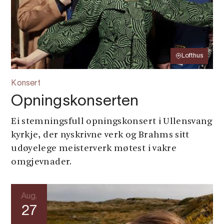
Lofthus
Konsert
Opningskonserten
Ei stemningsfull opningskonsert i Ullensvang
kyrkje, der nyskrivne verk og Brahms sitt
udøyelege meisterverk møtest i vakre
omgjevnader.
Aug.
27