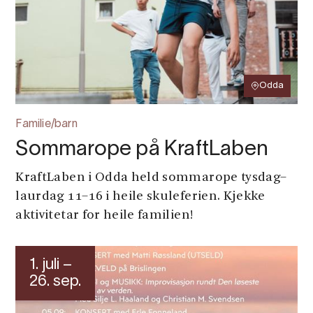
Odda
Familie/barn
Sommarope på KraftLaben
KraftLaben i Odda held sommarope tysdag–
laurdag 11–16 i heile skuleferien. Kjekke
aktivitetar for heile familien!
1. juli –
26. sep.