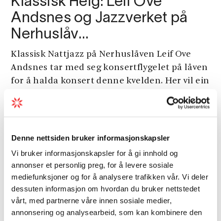
Klassisk Helg: Leif Ove
Andsnes og Jazzverket på
Nerhuslåv…
Klassisk Nattjazz på Nerhuslåven Leif Ove
Andsnes tar med seg konsertflygelet på låven
for å halda konsert denne kvelden. Her vil ein
og møta det Rosendalsbaserte bandet
Jazzverket på heimebane som har med seg
s...
Denne nettsiden bruker informasjonskapsler
Vi bruker informasjonskapsler for å gi innhold og
Aug.
annonser et personlig preg, for å levere sosiale
16
mediefunksjoner og for å analysere trafikken vår. Vi deler
dessuten informasjon om hvordan du bruker nettstedet
vårt, med partnerne våre innen sosiale medier,
annonsering og analysearbeid, som kan kombinere den