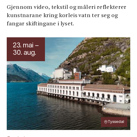
Gjennom video, tekstil og måleri reflekterer
kunstnarane kring korleis vatn ter seg og
fangar skiftingane i lyset.
23. mai –
30. aug.
Tyssedal