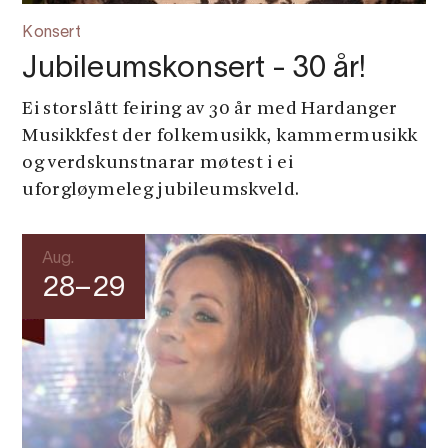
Konsert
Jubileumskonsert - 30 år!
Ei storslått feiring av 30 år med Hardanger
Musikkfest der folkemusikk, kammermusikk
og verdskunstnarar møtest i ei
uforgløymeleg jubileumskveld.
Aug.
28–29