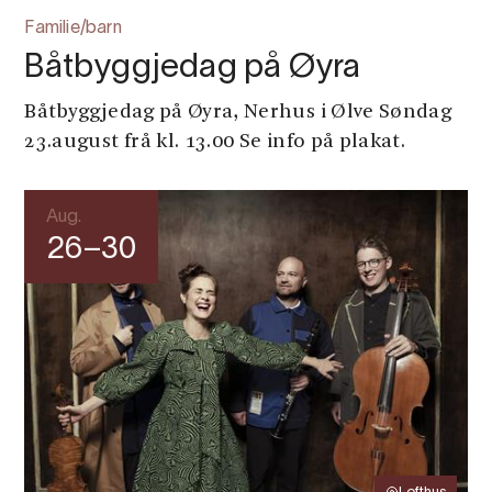
Familie/barn
Båtbyggjedag på Øyra
Båtbyggjedag på Øyra, Nerhus i Ølve Søndag
23.august frå kl. 13.00 Se info på plakat.
Aug.
26–30