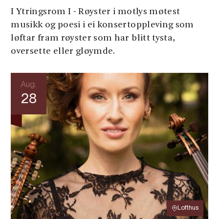
I Ytringsrom I - Røyster i motlys møtest
musikk og poesi i ei konsertoppleving som
løftar fram røyster som har blitt tysta,
oversette eller gløymde.
Aug.
28
Lofthus