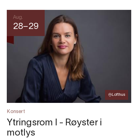
Aug.
28–29
Lofthus
Konsert
Ytringsrom I - Røyster i
motlys