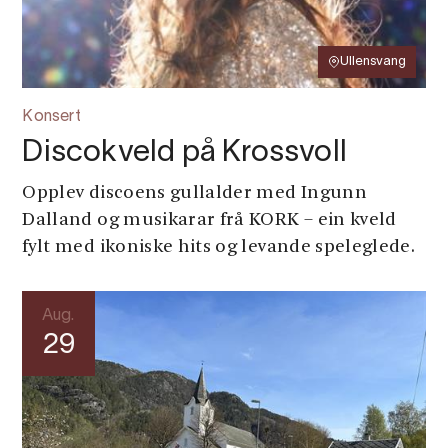
Ullensvang
Konsert
Discokveld på Krossvoll
Opplev discoens gullalder med Ingunn
Dalland og musikarar frå KORK – ein kveld
fylt med ikoniske hits og levande speleglede.
Aug.
29