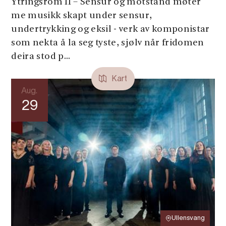
Ytringsrom II – Sensur og motstand møter
me musikk skapt under sensur,
undertrykking og eksil - verk av komponistar
som nekta å la seg tyste, sjølv når fridomen
deira stod p...
Kart
Aug.
29
Ullensvang