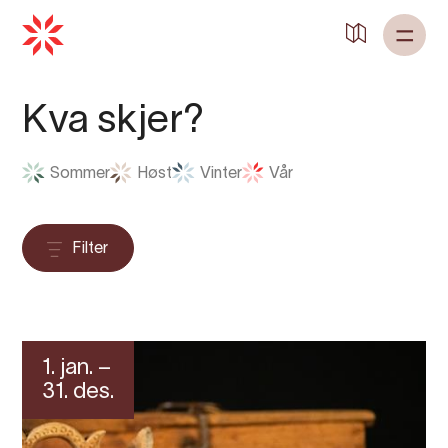
Tilbake til
Heim
Kva skjer?
Sommer
Høst
Vinter
Vår
Filter
1. jan. –
31. des.