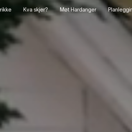
rikke
Kva skjer?
Møt Hardanger
Planleggi