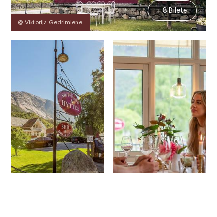
+ 8 Bilete
@ Viktorija Gedrimiene
Kontakt
Bilete
Om
Kart