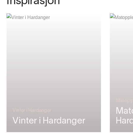
Inspirasjon
Matoppl
Mato
Vinter i Hardanger
Vinter i Hardanger
Har