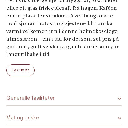
nyta Vik sitt eige kjellarbrygga øl, lokal sider
eller eit glas frisk eplesaft frå hagen. Kaféen
er ein plass der smakar frå verda og lokale
tradisjonar møtast, og gjestene blir ønska
varmt velkomen inn i denne heimekoselege
atmosfæren – ein stad for dei som set pris på
god mat, godt selskap, og ei historie som går
langt tilbake i tid.
Velkomen til Vik Restaurant, Bakeri & Kafé!
Last meir
Generelle fasiliteter
Mat og drikke