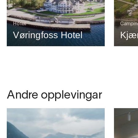
Hotell
Campin
Vøringfoss Hotel
Kjæ
Andre opplevingar