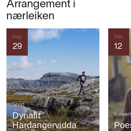
Arrangement i
nærleiken
Aug.
Sep.
29
12
Sport
Dynafit
Konsert
Hardangervidda
Poes