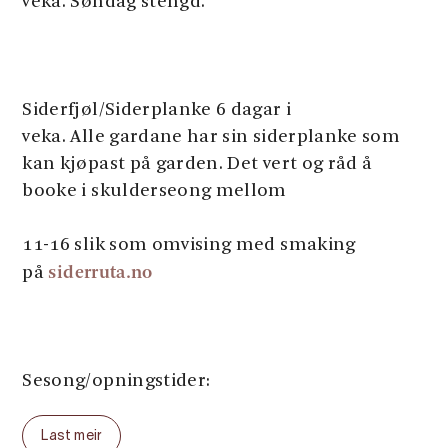
veka. Søndag stengd.
Siderfjøl/Siderplanke 6 dagar i
veka. Alle gardane har sin siderplanke som
kan kjøpast på garden. Det vert og råd å
booke i skulderseong mellom
11-16 slik som omvising med smaking
siderruta.no
på
Sesong/opningstider:
Påske til jul: Alle gardane har ope 6 dagar i
Last meir
veka.