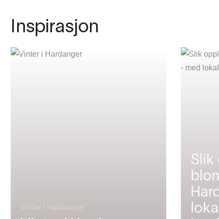
Inspirasjon
Slik
blom
Har
loka
Vinter i Hardanger