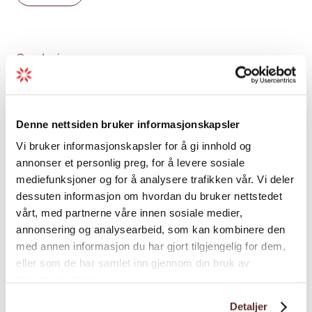
Jul-påske: Hardanger Saft og Siderfabrikk ope
9-16 . Ulvik frukt & cideri har ope . Syse Gard
ta kontakt på dagtid.
Gradering
Heile året er det mogleg for grupper å
bestille omvising med smaking.
Sesong
Vi har stengt helgedagar, og held oss
Denne nettsiden bruker informasjonskapsler
sjølvsagt til sal- og skjenkeløyve i samband
Vi bruker informasjonskapsler for å gi innhold og
med høgtidsdagar.
annonser et personlig preg, for å levere sosiale
Er du i Eidfjord utan bil? Leig ein bil hjå
Eidfjord
mediefunksjoner og for å analysere trafikken vår. Vi deler
Autorent
.
dessuten informasjon om hvordan du bruker nettstedet
vårt, med partnerne våre innen sosiale medier,
Kart
annonsering og analysearbeid, som kan kombinere den
med annen informasjon du har gjort tilgjengelig for dem,
eller som de har samlet inn gjennom din bruk av
tjenestene deres.
Detaljer