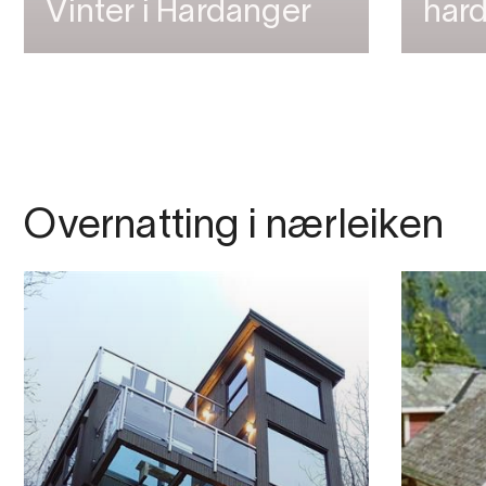
Vinter i Hardanger
har
Overnatting i nærleiken