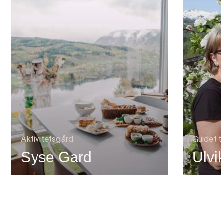
Aktivitetsgård
Guidet t
Syse Gard
Ulvi