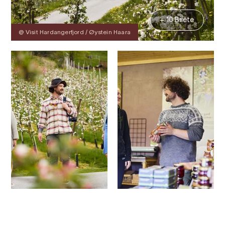
+ 10 Bilete
@ Visit Hardangerfjord / Øystein Haara
Kontakt
Bilete
Om
Kart