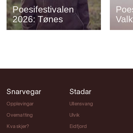
Poesifestivalen
Poes
2026: Tønes
Valk
Snarvegar
Stadar
Opplevingar
Ullensvang
Overnatting
Ulvik
Kva skjer?
Eidfjord