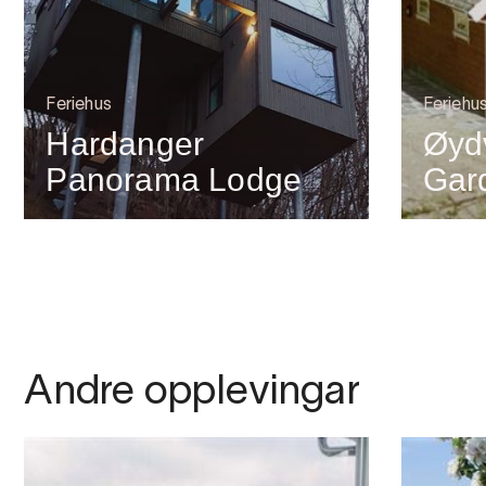
Feriehus
Feriehu
Hardanger
Øyd
Panorama Lodge
Gard
Andre opplevingar