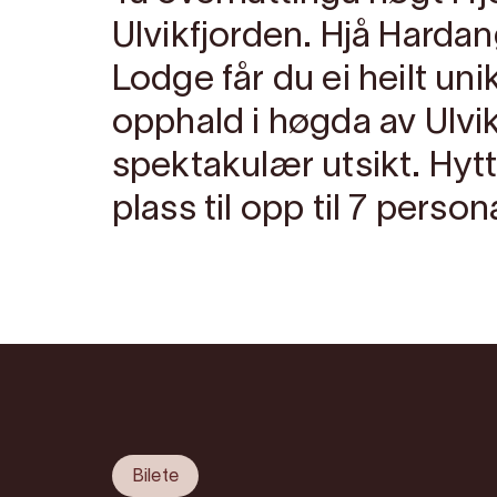
Ulvikfjorden. Hjå Hard
Lodge får du ei heilt un
opphald i høgda av Ulvi
spektakulær utsikt. Hytt
plass til opp til 7 person
Bilete