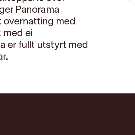
anger Panorama
ik overnatting med
k med ei
a er fullt utstyrt med
ar.