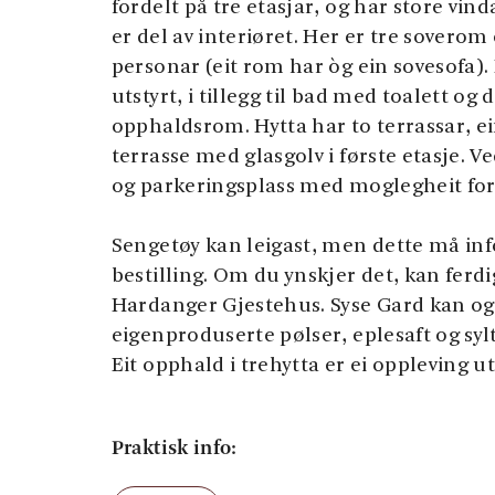
fordelt på tre etasjar, og har store vin
er del av interiøret. Her er tre soverom 
personar (eit rom har òg ein sovesofa). 
utstyrt, i tillegg til bad med toalett og d
opphaldsrom. Hytta har to terrassar, ei
terrasse med glasgolv i første etasje. Ve
og parkeringsplass med moglegheit for l
Sengetøy kan leigast, men dette må in
bestilling. Om du ynskjer det, kan ferdi
Hardanger Gjestehus. Syse Gard kan og
eigenproduserte pølser, eplesaft og sylte
Eit opphald i trehytta er ei oppleving 
Praktisk info:
Hytta er 54 m2