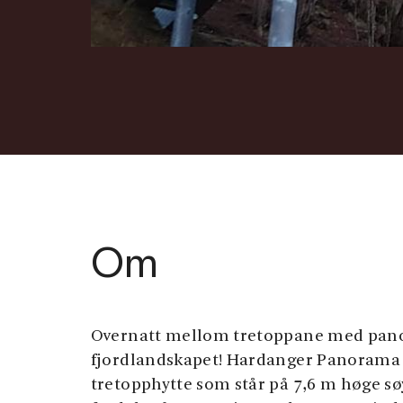
Om
Overnatt mellom tretoppane med pano
fjordlandskapet! Hardanger Panorama L
tretopphytte som står på 7,6 m høge søy