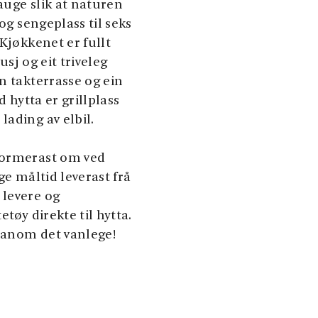
dauge slik at naturen
og sengeplass til seks
Kjøkkenet er fullt
usj og eit triveleg
n takterrasse og ein
d hytta er grillplass
ading av elbil.
formerast om ved
ge måltid leverast frå
 levere og
tøy direkte til hytta.
utanom det vanlege!