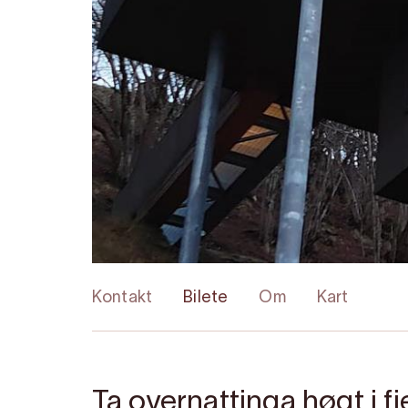
Kontakt
Bilete
Om
Kart
Ta overnattinga høgt i f