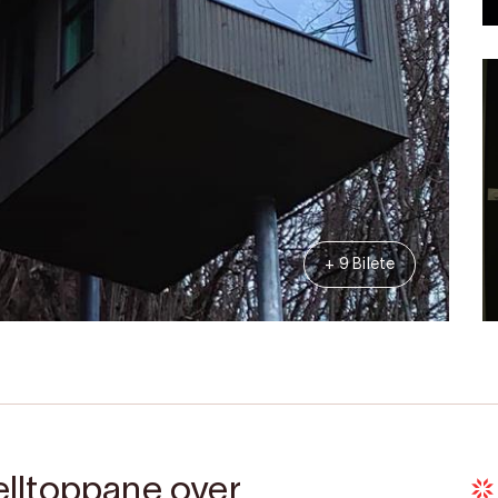
+ 9 Bilete
jelltoppane over