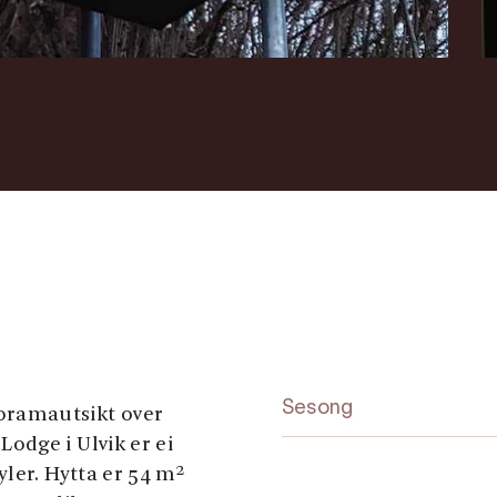
Sesong
ramautsikt over
odge i Ulvik er ei
ler. Hytta er 54 m²