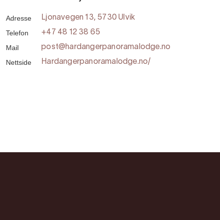
Adresse
Ljonavegen 13, 5730 Ulvik
Telefon
+47 48 12 38 65
Mail
post@hardangerpanoramalodge.no
Nettside
Hardangerpanoramalodge.no/