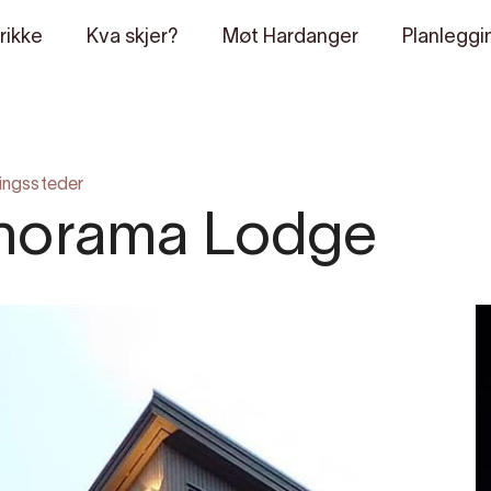
rikke
Kva skjer?
Møt Hardanger
Planleggi
tingssteder
norama Lodge