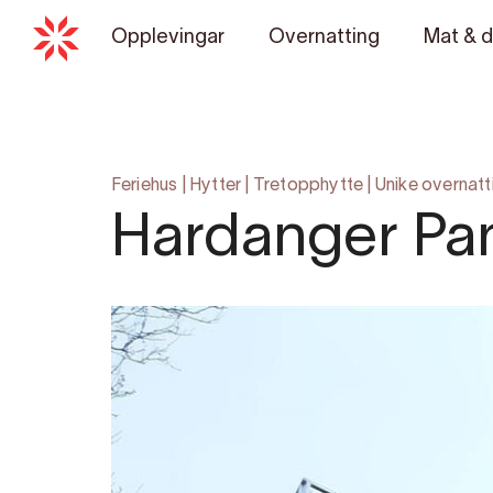
Opplevingar
Overnatting
Mat & d
Feriehus
|
Hytter
|
Tretopphytte
|
Unike overnat
Hardanger Pa