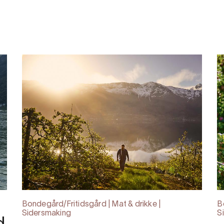
Bondegård/Fritidsgård | Mat & drikke |
B
Sidersmaking
S