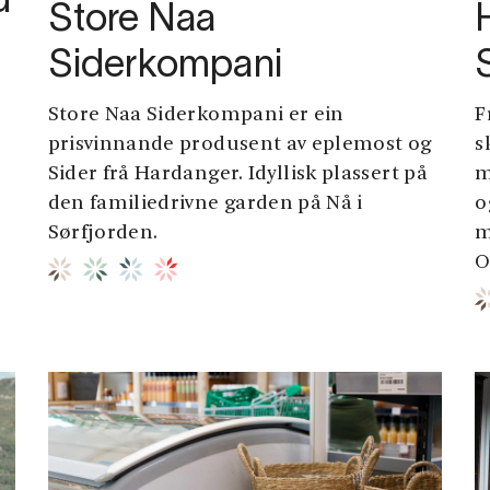
d
Store Naa
Siderkompani
Store Naa Siderkompani er ein
F
prisvinnande produsent av eplemost og
s
Sider frå Hardanger. Idyllisk plassert på
m
den familiedrivne garden på Nå i
o
Sørfjorden.
m
O