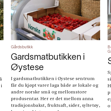
Gårdsbutikk
B
G
Gardsmatbutikken i
Øystese
S
I gardsmatbutikken i Øystese sentrum
å
s
får du kjøpt varer laga både av lokale og
i
H
andre norske små og mellomstore
p
produsentar. Her er det mellom anna
e
tradisjonsbakst, fruktsaft, sider, syltetøy,
o