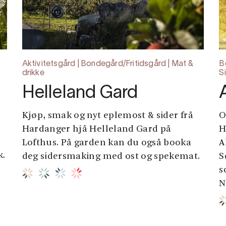
Aktivitetsgård | Bondegård/Fritidsgård | Mat &
B
drikke
S
Helleland Gard
Kjøp, smak og nyt eplemost & sider frå
O
Hardanger hjå Helleland Gard på
H
Lofthus. På garden kan du også booka
A
k.
deg sidersmaking med ost og spekemat.
S
s
N