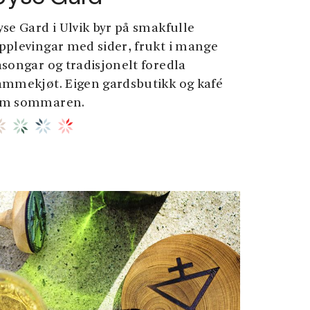
yse Gard i Ulvik byr på smakfulle
pplevingar med sider, frukt i mange
asongar og tradisjonelt foredla
ammekjøt. Eigen gardsbutikk og kafé
m sommaren.