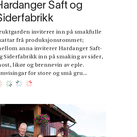
Hardanger Saft og
Siderfabrikk
ruktgarden inviterer inn på smakfulle
kattar frå produksjonsrommet;
ellom anna inviterer Hardanger Saft-
g Siderfabrikk inn på smaking av sider,
ost, likør og brennevin av eple.
mvisingar for store og små gru...