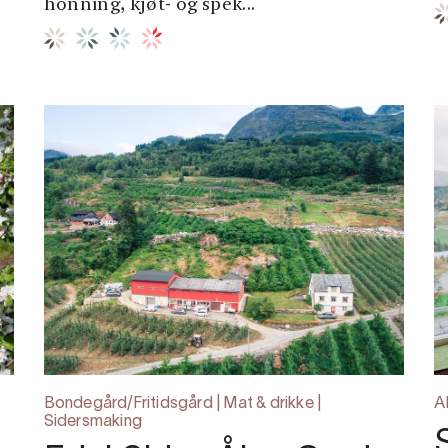
honning, kjøt- og spek...
Bondegård/Fritidsgård | Mat & drikke |
A
Sidersmaking