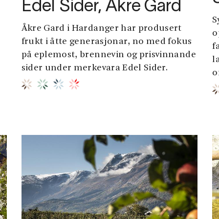
Edel Sider, Åkre Gard
S
Åkre Gard i Hardanger har produsert
o
frukt i åtte generasjonar, no med fokus
f
på eplemost, brennevin og prisvinnande
l
sider under merkevara Edel Sider.
o