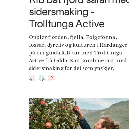
RIB båt fjord safari me
sidersmaking -
Trolltunga Active
Opplev fjorden, fjella, Folgefonna,
fossar, dyreliv og kulturen i Hardanger
på ein guida RIB-tur med Trolltunga
Active frå Odda. Kan kombinerast med
sidersmaking for dei som ynskjer.