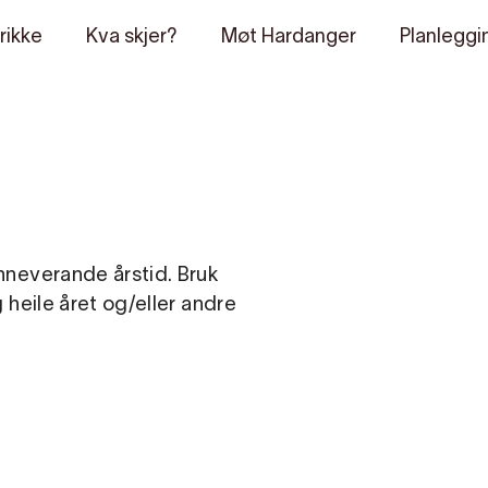
rikke
Kva skjer?
Møt Hardanger
Planleggi
inneverande årstid. Bruk
g heile året og/eller andre