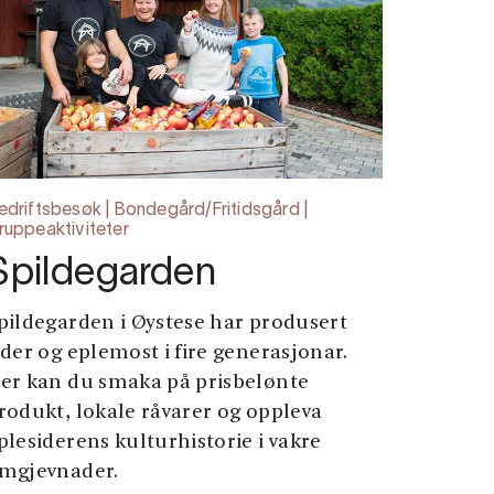
edriftsbesøk | Bondegård/Fritidsgård |
ruppeaktiviteter
Spildegarden
pildegarden i Øystese har produsert
ider og eplemost i fire generasjonar.
er kan du smaka på prisbelønte
rodukt, lokale råvarer og oppleva
plesiderens kulturhistorie i vakre
mgjevnader.