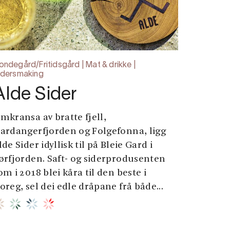
ondegård/Fritidsgård | Mat & drikke |
idersmaking
Alde Sider
mkransa av bratte fjell,
ardangerfjorden og Folgefonna, ligg
lde Sider idyllisk til på Bleie Gard i
ørfjorden. Saft- og siderprodusenten
om i 2018 blei kåra til den beste i
oreg, sel dei edle dråpane frå både...